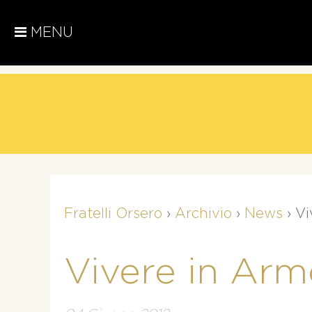
MENU
Fratelli Orsero
›
Archivio
›
News
›
Vi
Vivere in Arm