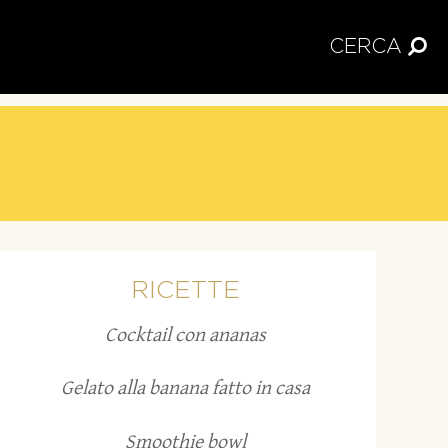
CERCA
RICETTE
Cocktail con ananas
Gelato alla banana fatto in casa
Smoothie bowl