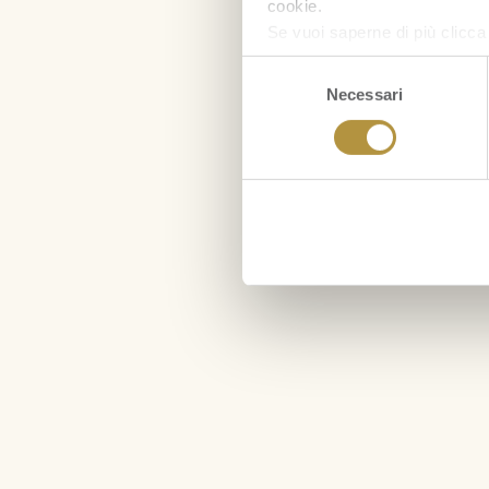
cookie.
Se vuoi saperne di più clicc
Selezione
Necessari
del
consenso