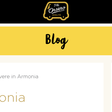
Fratelli
Orsero
Blog
vere in Armonia
onia