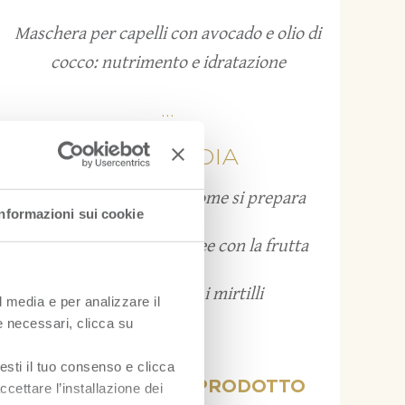
Maschera per capelli con avocado e olio di
cocco: nutrimento e idratazione
...
FRUITPEDIA
Grattachecca: cos’è e come si prepara
Informazioni sui cookie
Bruschette estive: 12 idee con la frutta
Come conservare i mirtilli
l media e per analizzare il
ie necessari, clicca su
...
esti il tuo consenso e clicca
VISUALIZZA PER PRODOTTO
ccettare l’installazione dei