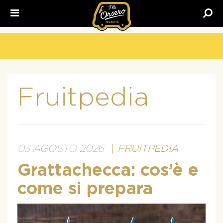
Fratelli
Orsero
Fruitpedia
03 AGOSTO 2026
FRUITPEDIA
Grattachecca: cos’è e
come si prepara