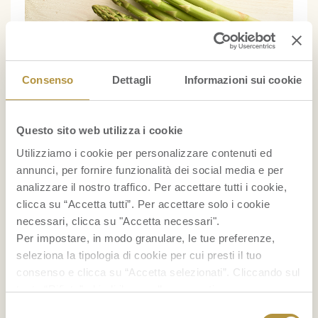
Consenso
Dettagli
Informazioni sui cookie
Questo sito web utilizza i cookie
Gli asparagi sono ortaggi primaverili
Utilizziamo i cookie per personalizzare contenuti ed
apprezzati per il loro gusto delicato e la loro
annunci, per fornire funzionalità dei social media e per
analizzare il nostro traffico. Per accettare tutti i cookie,
grande versatilità in cucina. Dalle
clicca su “Accetta tutti”. Per accettare solo i cookie
preparazioni più semplici a quelle più
necessari, clicca su "Accetta necessari".
creative, sapere come cucinare gli asparagi ti
Per impostare, in modo granulare, le tue preferenze,
seleziona la tipologia di cookie per cui presti il tuo
aiuta a valorizzarne sapore e consistenza
consenso e clicca su “Accetta selezionati”. Cliccando sul
senza complicazioni. Proprio per la loro
tasto “Rifiuta” chiudi il pannello per continuare senza
freschezza, però, tendono a deteriorarsi
accettare l’installazione dei cookie.
Selezione