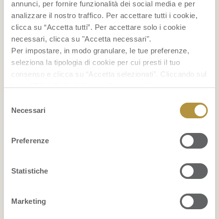
annunci, per fornire funzionalità dei social media e per
analizzare il nostro traffico. Per accettare tutti i cookie,
FRUITPEDIA
clicca su “Accetta tutti”. Per accettare solo i cookie
necessari, clicca su "Accetta necessari".
Grattachecca: cos’è e come si prepara
Per impostare, in modo granulare, le tue preferenze,
seleziona la tipologia di cookie per cui presti il tuo
Bruschette estive: 12 idee con la frutta
consenso e clicca su “Accetta selezionati”. Cliccando sul
tasto “Rifiuta” chiudi il pannello per continuare senza
Come conservare i mirtilli
accettare l’installazione dei cookie.
Selezione
Se vuoi saperne di più clicca
qui
per accedere alla
Necessari
del
cookie policy completa del sito.
...
consenso
Preferenze
VISUALIZZA PER PRODOTTO
ANANAS
Statistiche
ARANCE
Marketing
AVOCADO