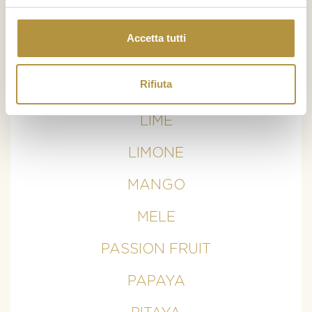
BANANE
Accetta tutti
CURCUMA
Rifiuta
KIWI
LIME
LIMONE
MANGO
MELE
PASSION FRUIT
PAPAYA