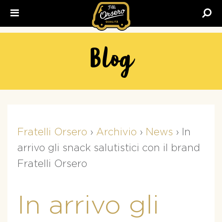
Fratelli
Orsero
Blog
Fratelli Orsero
›
Archivio
›
News
›
In
arrivo gli snack salutistici con il brand
Fratelli Orsero
In arrivo gli