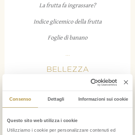
La frutta fa ingrassare?
Indice glicemico della frutta
Foglie di banano
...
BELLEZZA
Il mangostano: un ottimo alleato delle donne
nella lotta contro la cellulite
Consenso
Dettagli
Informazioni sui cookie
Maschera per capelli con avocado e olio di cocco:
nutrimento e idratazione
Questo sito web utilizza i cookie
Utilizziamo i cookie per personalizzare contenuti ed
...