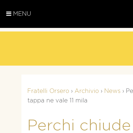
MENU
Fratelli Orsero
›
Archivio
›
News
›
Pe
tappa ne vale 11 mila
Perchi chiude 