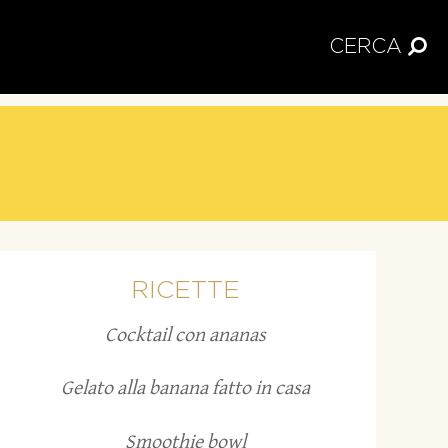
CERCA
RICETTE
Cocktail con ananas
Gelato alla banana fatto in casa
Smoothie bowl