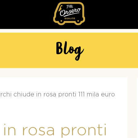
Fratelli
Orsero
Blog
rchi chiude in rosa pronti 111 mila euro
in rosa pronti