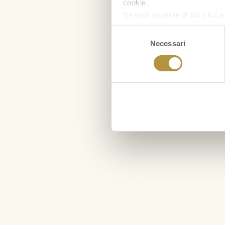
cookie.
Se vuoi saperne di più clicc
Selezione
Necessari
del
consenso