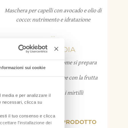
Maschera per capelli con avocado e olio di
cocco: nutrimento e idratazione
...
FRUITPEDIA
Grattachecca: cos’è e come si prepara
Informazioni sui cookie
Bruschette estive: 12 idee con la frutta
Come conservare i mirtilli
l media e per analizzare il
ie necessari, clicca su
...
esti il tuo consenso e clicca
VISUALIZZA PER PRODOTTO
ccettare l’installazione dei