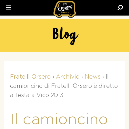
Fratelli
Orsero
Blog
Fratelli Orsero
›
Archivio
›
News
›
Il
camioncino di Fratelli Orsero è diretto
a festa a Vico 2013
Il camioncino