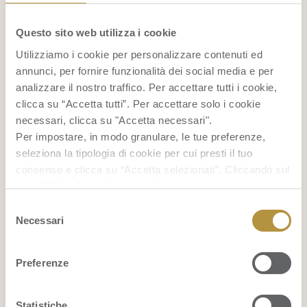
Il mangostano: un ottimo alleato delle donne
Questo sito web utilizza i cookie
nella lotta contro la cellulite
Utilizziamo i cookie per personalizzare contenuti ed
Maschera per capelli con avocado e olio di cocco:
annunci, per fornire funzionalità dei social media e per
analizzare il nostro traffico. Per accettare tutti i cookie,
nutrimento e idratazione
clicca su “Accetta tutti”. Per accettare solo i cookie
necessari, clicca su "Accetta necessari".
...
Per impostare, in modo granulare, le tue preferenze,
seleziona la tipologia di cookie per cui presti il tuo
FRUITPEDIA
consenso e clicca su “Accetta selezionati”. Cliccando sul
tasto “Rifiuta” chiudi il pannello per continuare senza
Grattachecca: cos’è e come si prepara
accettare l’installazione dei cookie.
Selezione
Se vuoi saperne di più clicca
qui
per accedere alla
Necessari
del
Bruschette estive: 12 idee con la frutta
cookie policy completa del sito.
consenso
Preferenze
Come conservare i mirtilli
...
Statistiche