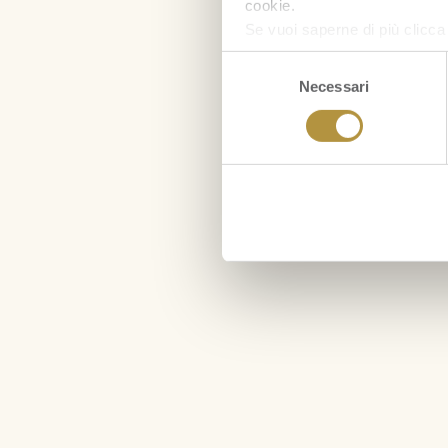
cookie.
Se vuoi saperne di più clicc
Selezione
Necessari
del
consenso