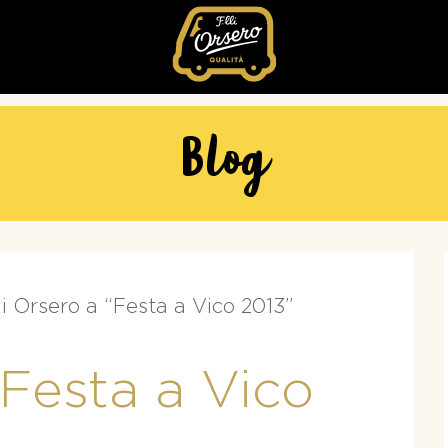
Fratelli
Orsero
Blog
lli Orsero a “Festa a Vico 2013”
 “Festa a Vico