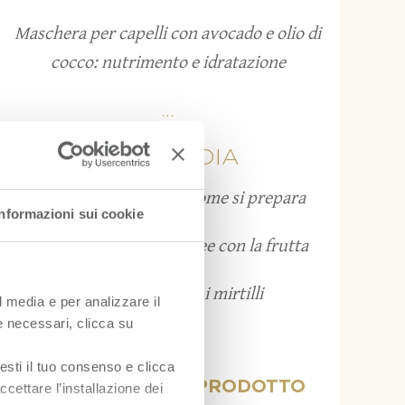
Maschera per capelli con avocado e olio di
cocco: nutrimento e idratazione
...
FRUITPEDIA
Grattachecca: cos’è e come si prepara
Informazioni sui cookie
Bruschette estive: 12 idee con la frutta
Come conservare i mirtilli
l media e per analizzare il
ie necessari, clicca su
...
esti il tuo consenso e clicca
VISUALIZZA PER PRODOTTO
ccettare l’installazione dei