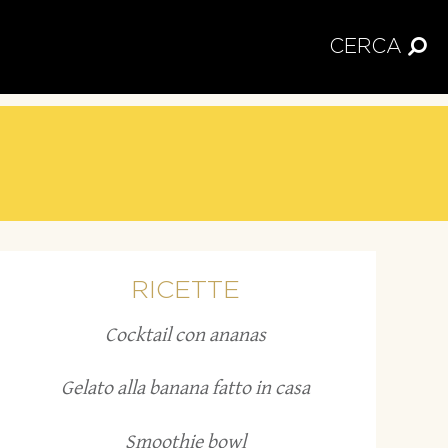
CERCA
RICETTE
Cocktail con ananas
Gelato alla banana fatto in casa
Smoothie bowl