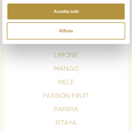
BANANE
Accetta tutti
CURCUMA
KIWI
Rifiuta
LIME
LIMONE
MANGO
MELE
PASSION FRUIT
PAPAYA
PITAYA