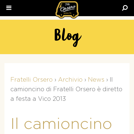
Fratelli
Orsero
Blog
Fratelli Orsero
›
Archivio
›
News
›
Il
camioncino di Fratelli Orsero è diretto
a festa a Vico 2013
Il camioncino