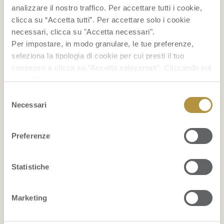
FRUITPEDIA
analizzare il nostro traffico. Per accettare tutti i cookie,
clicca su “Accetta tutti”. Per accettare solo i cookie
Grattachecca: cos’è e come si prepara
necessari, clicca su "Accetta necessari".
Per impostare, in modo granulare, le tue preferenze,
seleziona la tipologia di cookie per cui presti il tuo
Bruschette estive: 12 idee con la frutta
consenso e clicca su “Accetta selezionati”. Cliccando sul
tasto “Rifiuta” chiudi il pannello per continuare senza
Come conservare i mirtilli
accettare l’installazione dei cookie.
Selezione
Se vuoi saperne di più clicca
qui
per accedere alla
Necessari
del
...
cookie policy completa del sito.
consenso
VISUALIZZA PER PRODOTTO
Preferenze
ANANAS
Statistiche
ARANCE
Marketing
AVOCADO