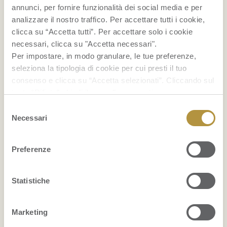
...
annunci, per fornire funzionalità dei social media e per
analizzare il nostro traffico. Per accettare tutti i cookie,
FRUITPEDIA
clicca su “Accetta tutti”. Per accettare solo i cookie
necessari, clicca su "Accetta necessari".
Grattachecca: cos’è e come si prepara
Per impostare, in modo granulare, le tue preferenze,
seleziona la tipologia di cookie per cui presti il tuo
consenso e clicca su “Accetta selezionati”. Cliccando sul
Bruschette estive: 12 idee con la frutta
tasto “Rifiuta” chiudi il pannello per continuare senza
accettare l’installazione dei cookie.
Come conservare i mirtilli
Selezione
Se vuoi saperne di più clicca
qui
per accedere alla
Necessari
del
cookie policy completa del sito.
consenso
...
Preferenze
VISUALIZZA PER PRODOTTO
Statistiche
ANANAS
ARANCE
Marketing