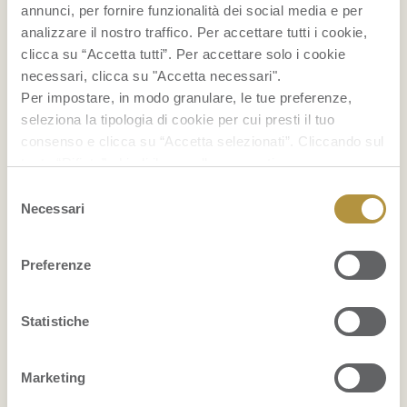
...
annunci, per fornire funzionalità dei social media e per
analizzare il nostro traffico. Per accettare tutti i cookie,
FRUITPEDIA
clicca su “Accetta tutti”. Per accettare solo i cookie
necessari, clicca su "Accetta necessari".
Grattachecca: cos’è e come si prepara
Per impostare, in modo granulare, le tue preferenze,
seleziona la tipologia di cookie per cui presti il tuo
Bruschette estive: 12 idee con la frutta
consenso e clicca su “Accetta selezionati”. Cliccando sul
tasto “Rifiuta” chiudi il pannello per continuare senza
accettare l’installazione dei cookie.
Come conservare i mirtilli
Selezione
Se vuoi saperne di più clicca
qui
per accedere alla
Necessari
del
cookie policy completa del sito.
consenso
...
Preferenze
VISUALIZZA PER PRODOTTO
ANANAS
Statistiche
ARANCE
Marketing
AVOCADO