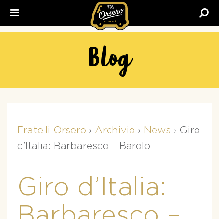
Fratelli
Orsero
Blog
Fratelli Orsero
›
Archivio
›
News
›
Giro
d’Italia: Barbaresco – Barolo
Giro d’Italia:
Barbaresco –