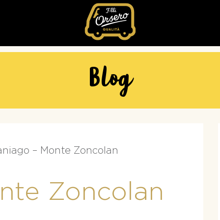
Fratelli
Orsero
Blog
niago – Monte Zoncolan
nte Zoncolan