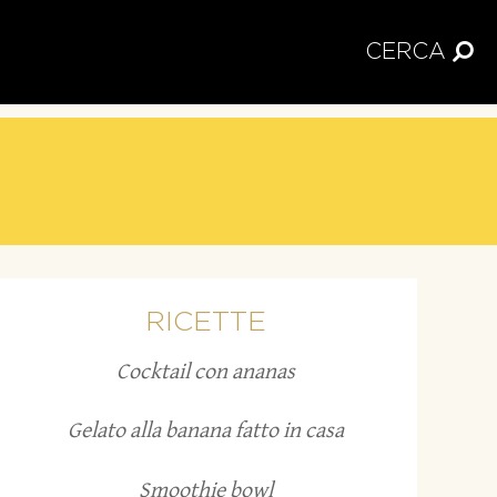
CERCA
RICETTE
Cocktail con ananas
Gelato alla banana fatto in casa
Smoothie bowl