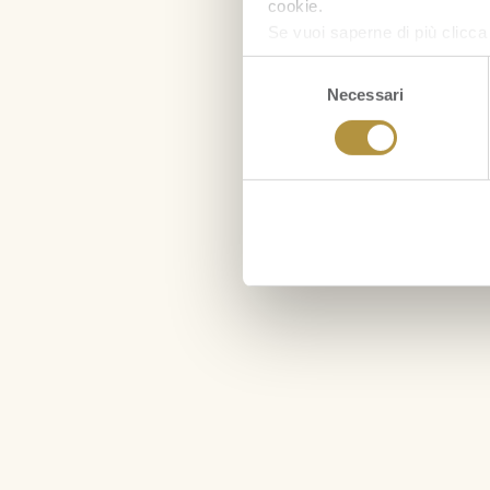
cookie.
Se vuoi saperne di più clicc
Selezione
Necessari
del
consenso