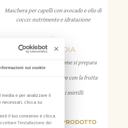
Maschera per capelli con avocado e olio di
cocco: nutrimento e idratazione
...
FRUITPEDIA
Grattachecca: cos’è e come si prepara
Informazioni sui cookie
Bruschette estive: 12 idee con la frutta
Come conservare i mirtilli
l media e per analizzare il
ie necessari, clicca su
...
esti il tuo consenso e clicca
VISUALIZZA PER PRODOTTO
ccettare l’installazione dei