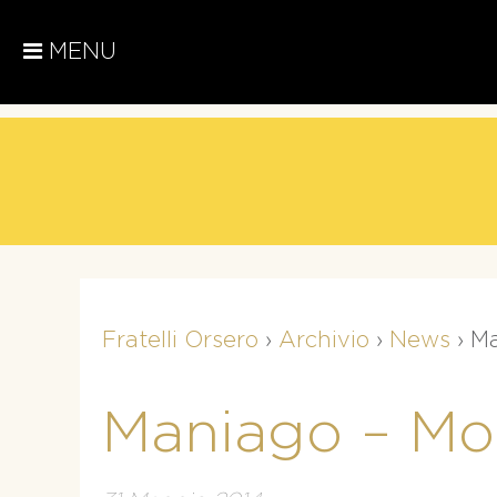
MENU
Fratelli Orsero
›
Archivio
›
News
›
Ma
Maniago – Mo