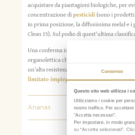
acquistare da piantagioni biologiche, per e
concentrazione di
pesticidi
(sono i prodotti 
in prima posizione, la diffusissima mela) e i p
Clean 15). Sul podio di quest’ultima classifi
Una conferma in più della bontà dei nostri
a
organolettica che lo rende un frutto perfetto 
un’alta resistenza della sua pianta (e una ca
Consenso
limitato impiego di prodotti chimici e pe
Questo sito web utilizza i c
Utilizziamo i cookie per perso
Ananas
nostro traffico. Per accettare 
"Accetta necessari".
Per impostare, in modo granula
su “Accetta selezionati”. Clic