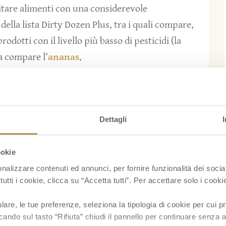
vitare alimenti con una considerevole
della lista Dirty Dozen Plus, tra i quali compare,
rodotti con il livello più basso di pesticidi (la
ca compare l’
ananas
.
nanas
: da una parte la sua ricchezza
per tutti i tipi di alimentazione sana, dall’altra
ratteristica del frutto stesso) che permettono un
Dettagli
sticidi
a difesa delle coltivazioni.
ookie
nalizzare contenuti ed annunci, per fornire funzionalità dei socia
tutti i cookie, clicca su “Accetta tutti”. Per accettare solo i cook
re, le tue preferenze, seleziona la tipologia di cookie per cui pr
cando sul tasto “Rifiuta” chiudi il pannello per continuare senza a