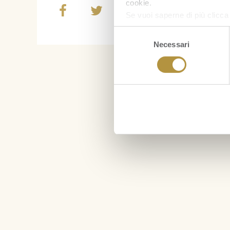
cookie.
Se vuoi saperne di più clicc
Selezione
Necessari
del
consenso