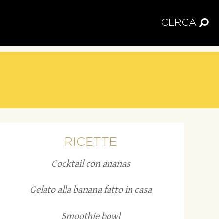
CERCA
RICETTE
Cocktail con ananas
Gelato alla banana fatto in casa
Smoothie bowl