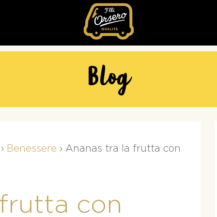
Fratelli
Orsero
Blog
›
Benessere
›
Ananas tra la frutta con
frutta con