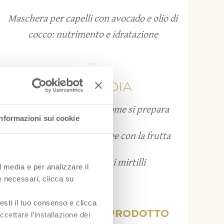
Maschera per capelli con avocado e olio di
cocco: nutrimento e idratazione
...
FRUITPEDIA
Grattachecca: cos’è e come si prepara
Informazioni sui cookie
Bruschette estive: 12 idee con la frutta
Come conservare i mirtilli
l media e per analizzare il
ie necessari, clicca su
...
esti il tuo consenso e clicca
VISUALIZZA PER PRODOTTO
ccettare l’installazione dei