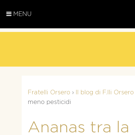
MENU
Fratelli Orsero
›
Il blog di F.lli Orsero
meno pesticidi
Ananas tra la 