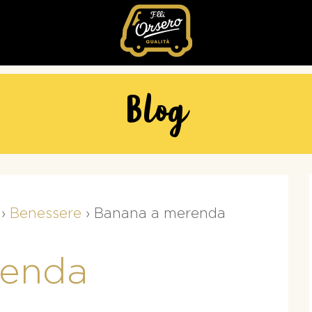
Fratelli
Orsero
Blog
›
Benessere
›
Banana a merenda
renda