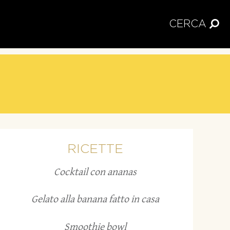
CERCA
RICETTE
Cocktail con ananas
Gelato alla banana fatto in casa
Smoothie bowl