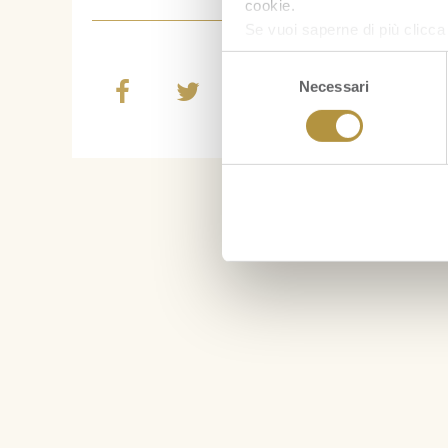
cookie.
Se vuoi saperne di più clicc
Selezione
Necessari
del
consenso