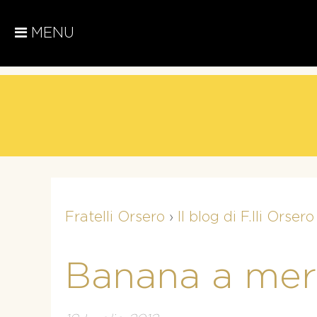
MENU
Fratelli Orsero
›
Il blog di F.lli Orsero
Banana a me