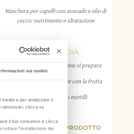
Maschera per capelli con avocado e olio di
cocco: nutrimento e idratazione
...
FRUITPEDIA
Grattachecca: cos’è e come si prepara
Informazioni sui cookie
Bruschette estive: 12 idee con la frutta
Come conservare i mirtilli
l media e per analizzare il
ie necessari, clicca su
...
esti il tuo consenso e clicca
VISUALIZZA PER PRODOTTO
ccettare l’installazione dei