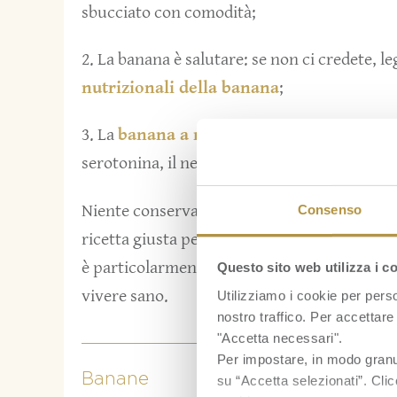
sbucciato con comodità;
2. La banana è salutare: se non ci credete, l
nutrizionali della banana
;
3. La
banana a merenda
per essere più fel
serotonina, il neurotrasmettitore della felici
Niente conservanti, pochissimi grassi (0.5% 
Consenso
ricetta giusta per una merenda senza cont
è particolarmente indicata per i ragazzi, gli 
Questo sito web utilizza i c
vivere sano.
Utilizziamo i cookie per perso
nostro traffico. Per accettare 
"Accetta necessari".
Per impostare, in modo granula
Banane
su “Accetta selezionati”. Clic