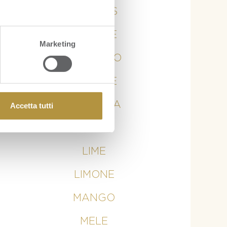
ANANAS
ARANCE
Marketing
AVOCADO
BANANE
CURCUMA
Accetta tutti
KIWI
LIME
LIMONE
MANGO
MELE