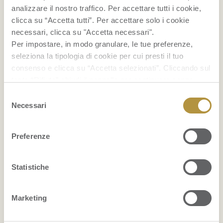
analizzare il nostro traffico. Per accettare tutti i cookie,
clicca su “Accetta tutti”. Per accettare solo i cookie
necessari, clicca su "Accetta necessari".
Per impostare, in modo granulare, le tue preferenze,
seleziona la tipologia di cookie per cui presti il tuo
RICETTE
consenso e clicca su “Accetta selezionati”. Cliccando sul
tasto “Rifiuta” chiudi il pannello per continuare senza
Cocktail con ananas
accettare l’installazione dei cookie.
Selezione
Se vuoi saperne di più clicca
qui
per accedere alla
Necessari
del
Gelato alla banana fatto in casa
cookie policy completa del sito.
consenso
Preferenze
Smoothie bowl
Statistiche
...
BENESSERE
Marketing
La frutta fa ingrassare?