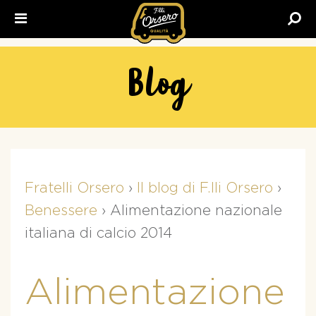
Fratelli
Orsero
Blog
Fratelli Orsero
›
Il blog di F.lli Orsero
›
Benessere
›
Alimentazione nazionale
italiana di calcio 2014
Alimentazione