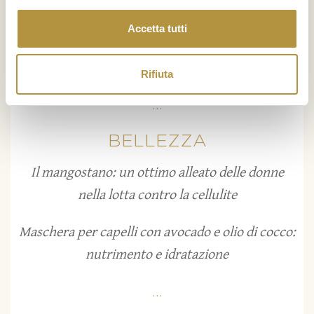
Accetta tutti
Indice glicemico della frutta
Foglie di banano
Rifiuta
...
BELLEZZA
Il mangostano: un ottimo alleato delle donne
nella lotta contro la cellulite
Maschera per capelli con avocado e olio di cocco:
nutrimento e idratazione
...