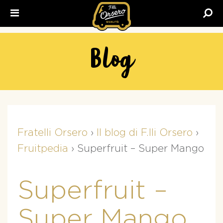
Fratelli
Orsero
Blog
Fratelli Orsero
›
Il blog di F.lli Orsero
›
Fruitpedia
›
Superfruit – Super Mango
Superfruit –
Super Mango