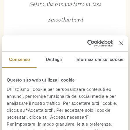
Gelato alla banana fatto in casa
Smoothie bowl
...
BENESSERE
Consenso
Dettagli
Informazioni sui cookie
La frutta fa ingrassare?
Indice glicemico della frutta
Questo sito web utilizza i cookie
Utilizziamo i cookie per personalizzare contenuti ed
Foglie di banano
annunci, per fornire funzionalità dei social media e per
analizzare il nostro traffico. Per accettare tutti i cookie,
...
clicca su “Accetta tutti”. Per accettare solo i cookie
necessari, clicca su "Accetta necessari".
BELLEZZA
Per impostare, in modo granulare, le tue preferenze,