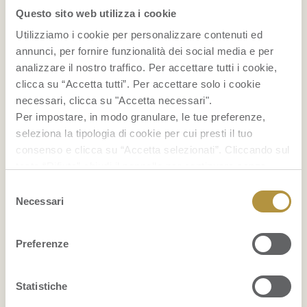
Smoothie bowl
Questo sito web utilizza i cookie
Utilizziamo i cookie per personalizzare contenuti ed
...
annunci, per fornire funzionalità dei social media e per
analizzare il nostro traffico. Per accettare tutti i cookie,
BENESSERE
clicca su “Accetta tutti”. Per accettare solo i cookie
necessari, clicca su "Accetta necessari".
La frutta fa ingrassare?
Per impostare, in modo granulare, le tue preferenze,
seleziona la tipologia di cookie per cui presti il tuo
Indice glicemico della frutta
consenso e clicca su “Accetta selezionati”. Cliccando sul
tasto “Rifiuta” chiudi il pannello per continuare senza
Foglie di banano
accettare l’installazione dei cookie.
Selezione
Se vuoi saperne di più clicca
qui
per accedere alla
Necessari
del
...
cookie policy completa del sito.
consenso
Preferenze
BELLEZZA
Il mangostano: un ottimo alleato delle donne
Statistiche
nella lotta contro la cellulite