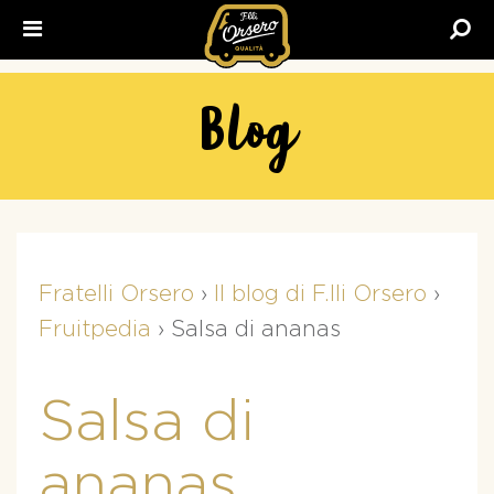
Fratelli
Orsero
Blog
Fratelli Orsero
›
Il blog di F.lli Orsero
›
Fruitpedia
›
Salsa di ananas
Salsa di
ananas