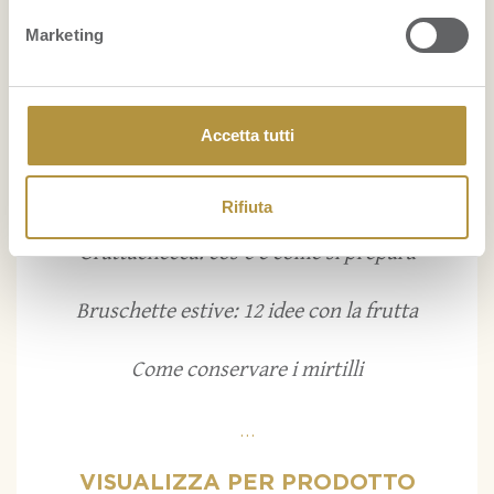
Marketing
Maschera per capelli con avocado e olio di cocco:
nutrimento e idratazione
Accetta tutti
...
FRUITPEDIA
Rifiuta
Grattachecca: cos’è e come si prepara
Bruschette estive: 12 idee con la frutta
Come conservare i mirtilli
...
VISUALIZZA PER PRODOTTO