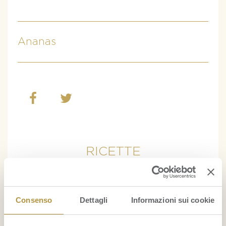
Ananas
RICETTE
Cocktail con ananas
Consenso
Dettagli
Informazioni sui cookie
Gelato alla banana fatto in casa