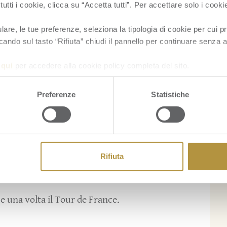
ri. Se volete leggere il racconto di questa
tutti i cookie, clicca su “Accetta tutti”. Per accettare solo i cook
re, le tue preferenze, seleziona la tipologia di cookie per cui pr
cando sul tasto “Rifiuta” chiudi il pannello per continuare senza a
a
qui
per accedere alla cookie policy completa del sito.
se un campione in tutte le specialità, Fausto
il Tour de France.
Preferenze
Statistiche
 France.
Rifiuta
a e una volta il Tour de France.