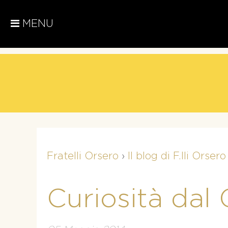
MENU
Fratelli Orsero
›
Il blog di F.lli Orsero
Curiosità dal G