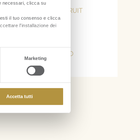
ie necessari, clicca su
PASSION FRUIT
esti il tuo consenso e clicca
PAPAYA
ccettare l’installazione dei
PITAYA
ZENZERO
Marketing
Accetta tutti