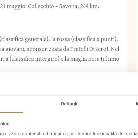
l 21 maggio: Collecchio – Savona, 249 km.
lassifica generale), la rossa (classifica a punti),
ifica giovani, sponsorizzata da Fratelli Orsero). Nel
a (classifica intergiro) e la maglia nera (ultimo
?
d’Italia, come la tappa più dura è la Milano –
Dettagli
dovette affrontare il Sestriere. La sfida non fu
ano anche chiodi e nevischio a rendere la cosa più
ookie
tagliarono il traguardo spingendo la bici a piedi.
nalizzare contenuti ed annunci, per fornire funzionalità dei socia