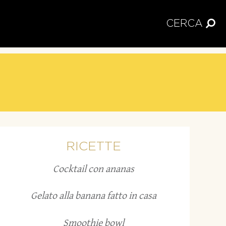
CERCA
RICETTE
Cocktail con ananas
Gelato alla banana fatto in casa
Smoothie bowl