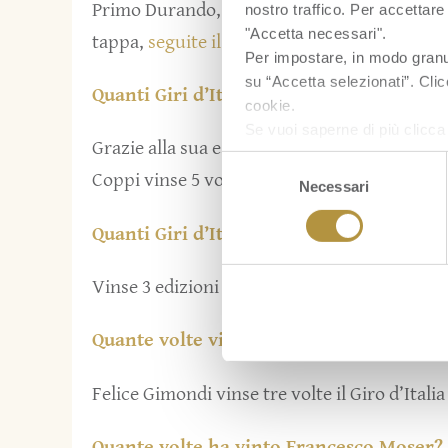
Primo Durando, secondo Ganna, terzo Calzola
nostro traffico. Per accettare 
"Accetta necessari".
tappa,
seguite il link
.
Per impostare, in modo granula
su “Accetta selezionati”. Clic
Quanti Giri d’Italia vinse Fausto Coppi?
cookie.
Se vuoi saperne di più clicc
Grazie alla sua estrema versatilità che lo re
Selezione
Coppi vinse 5 volte il Giro d’Italia e 2 volte 
Necessari
del
consenso
Quanti Giri d’Italia vinse Gino Bartali?
Vinse 3 edizioni del Giro d’Italia e 2 Tour de
Quante volte vinse Felice Gimondi?
Felice Gimondi vinse tre volte il Giro d’Itali
Quante volte ha vinto Francesco Moser?