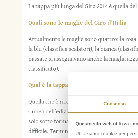
La tappa più lunga del Giro 2014 è quella de
Quali sono le maglie del Giro d’Italia
Attualmente le maglie sono quattro: la rosa (c
la blu (classifica scalatori), la bianca (class
passato si assegnavano anche la maglia azzurr
classificato).
Qual è la tappa più dura del Giro d’Italia
Quella che è ricordata, nella storia del Giro 
Consenso
Cuneo dell’edizione 1914: 420 km nei quali si 
solo sotto forma di chilometri e salite: c’er
Questo sito web utilizza i c
difficile. Terminarono la tappa in 37 su 81 e 
Utilizziamo i cookie per perso