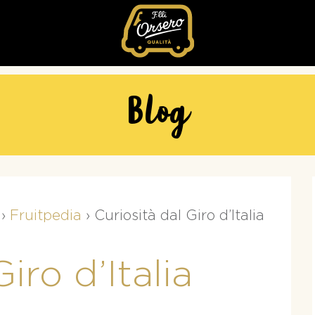
Fratelli
Orsero
Blog
›
Fruitpedia
›
Curiosità dal Giro d’Italia
iro d’Italia