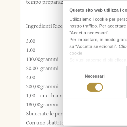
tempo preparazione:
50
Questo sito web utilizza i c
Utilizziamo i cookie per perso
Ingredienti Ricetta:
nostro traffico. Per accettare 
"Accetta necessari".
Per impostare, in modo granula
3.00
pere
su “Accetta selezionati”. Clic
1.00
ananas
cookie.
130.00
grammi
olio extravergine di oliva
Se vuoi saperne di più clicc
20.00
grammi
succo di ananas
Selezione
Necessari
del
4.00
uova
consenso
200.00
grammi
zucchero semolato
1.00
cucchiaino
zafferano
180.00
grammi
farina 00
Sbucciate le pere e tagliatele a pezzetti. Tagl
Con uno sbattitore elettrico montate le uov