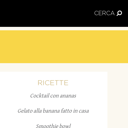
CERCA
RICETTE
Cocktail con ananas
Gelato alla banana fatto in casa
Smoothie bowl