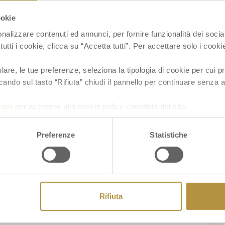
ookie
nalizzare contenuti ed annunci, per fornire funzionalità dei socia
tutti i cookie, clicca su “Accetta tutti”. Per accettare solo i cook
re, le tue preferenze, seleziona la tipologia di cookie per cui pr
cando sul tasto “Rifiuta” chiudi il pannello per continuare senza a
a
qui
per accedere alla cookie policy completa del sito.
Preferenze
Statistiche
Rifiuta
iate anche l’ananas e dividete in due le fette.
a e lo zucchero fino a quando saranno