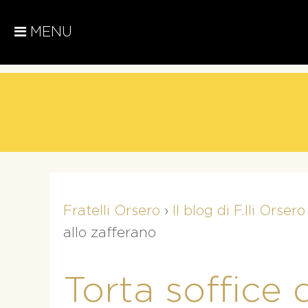
MENU
Fratelli Orsero
›
Il blog di F.lli Orsero
allo zafferano
Torta soffice 