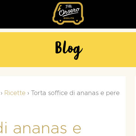
Fratelli
Orsero
Blog
›
Ricette
›
Torta soffice di ananas e pere
di ananas e