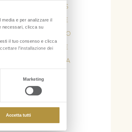
ANANAS
l media e per analizzare il
ARANCE
ie necessari, clicca su
AVOCADO
esti il tuo consenso e clicca
BANANE
ccettare l’installazione dei
CURCUMA
KIWI
Marketing
LIME
LIMONE
MANGO
Accetta tutti
MELE