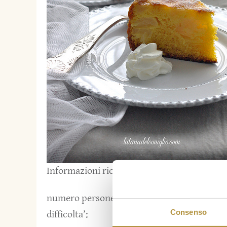
Informazioni ricetta:
numero persone:
6
Consenso
difficolta’:
2