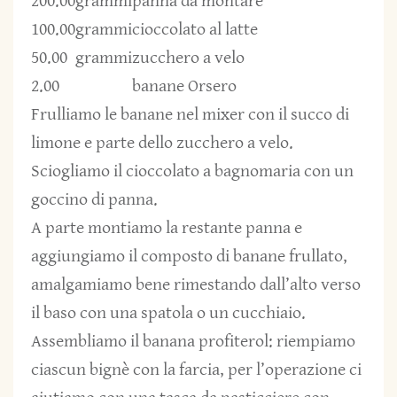
200.00
grammi
panna da montare
100.00
grammi
cioccolato al latte
50.00
grammi
zucchero a velo
2.00
banane Orsero
Frulliamo le banane nel mixer con il succo di
limone e parte dello zucchero a velo.
Sciogliamo il cioccolato a bagnomaria con un
goccino di panna.
A parte montiamo la restante panna e
aggiungiamo il composto di banane frullato,
amalgamiamo bene rimestando dall’alto verso
il baso con una spatola o un cucchiaio.
Assembliamo il banana profiterol: riempiamo
ciascun bignè con la farcia, per l’operazione ci