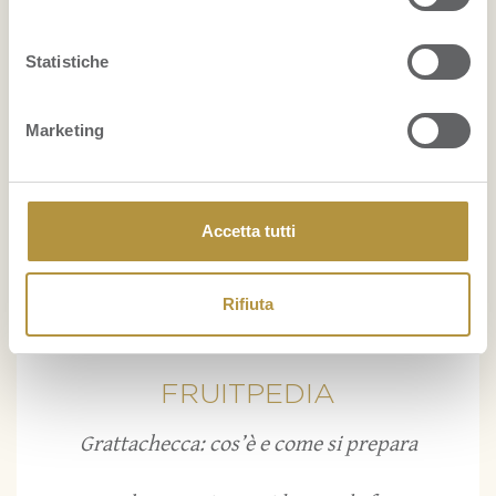
...
Statistiche
BELLEZZA
Marketing
Il mangostano: un ottimo alleato delle donne
nella lotta contro la cellulite
Accetta tutti
Maschera per capelli con avocado e olio di cocco:
nutrimento e idratazione
Rifiuta
...
FRUITPEDIA
Grattachecca: cos’è e come si prepara