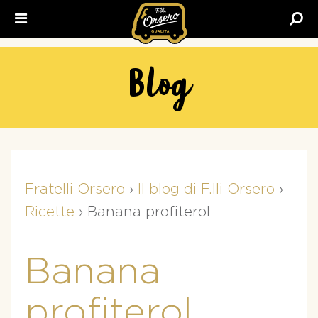
Fratelli
Orsero
Blog
Fratelli Orsero
›
Il blog di F.lli Orsero
›
Ricette
›
Banana profiterol
Banana
profiterol