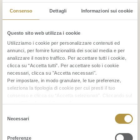
RICETTE
Consenso
Dettagli
Informazioni sui cookie
Cocktail con ananas
Questo sito web utilizza i cookie
Gelato alla banana fatto in casa
Utilizziamo i cookie per personalizzare contenuti ed
annunci, per fornire funzionalità dei social media e per
Smoothie bowl
analizzare il nostro traffico. Per accettare tutti i cookie,
clicca su “Accetta tutti”. Per accettare solo i cookie
...
necessari, clicca su "Accetta necessari".
Per impostare, in modo granulare, le tue preferenze,
BENESSERE
seleziona la tipologia di cookie per cui presti il tuo
consenso e clicca su “Accetta selezionati”. Cliccando sul
La frutta fa ingrassare?
tasto “Rifiuta” chiudi il pannello per continuare senza
accettare l’installazione dei cookie.
Selezione
Indice glicemico della frutta
Se vuoi saperne di più clicca
qui
per accedere alla
Necessari
del
cookie policy completa del sito.
consenso
Foglie di banano
Preferenze