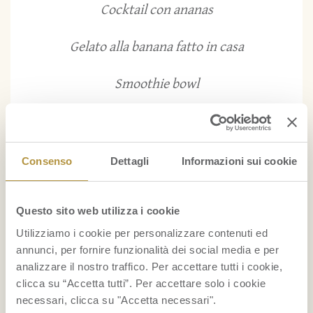
Cocktail con ananas
Gelato alla banana fatto in casa
Smoothie bowl
...
BENESSERE
Consenso
Dettagli
Informazioni sui cookie
La frutta fa ingrassare?
Questo sito web utilizza i cookie
Indice glicemico della frutta
Utilizziamo i cookie per personalizzare contenuti ed
annunci, per fornire funzionalità dei social media e per
Foglie di banano
analizzare il nostro traffico. Per accettare tutti i cookie,
clicca su “Accetta tutti”. Per accettare solo i cookie
necessari, clicca su "Accetta necessari".
...