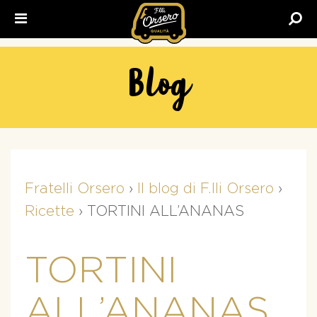
Fratelli
Orsero
Blog
Fratelli Orsero
›
Il blog di F.lli Orsero
›
Ricette
›
TORTINI ALL’ANANAS
TORTINI
ALL’ANANAS