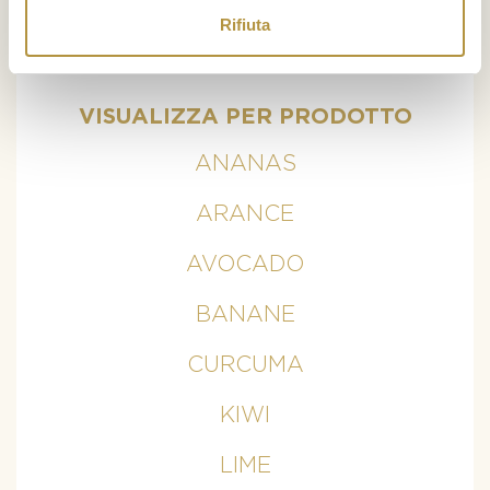
Come conservare i mirtilli
Rifiuta
...
VISUALIZZA PER PRODOTTO
ANANAS
ARANCE
AVOCADO
BANANE
CURCUMA
KIWI
LIME