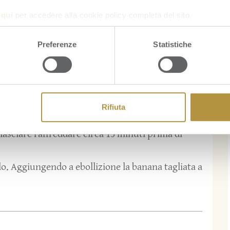
a
qui
per accedere alla cookie policy completa del sito.
Preferenze
Statistiche
a velo , aggiungendo un filo d’acqua, nella teglia
glia in polvere e mescolare. Al caramello, unire
Rifiuta
on il rotolo di pasta brisé. In forno pre riscaldato
lasciare raffreddare circa 15 minuti prima di
o. Aggiungendo a ebollizione la banana tagliata a