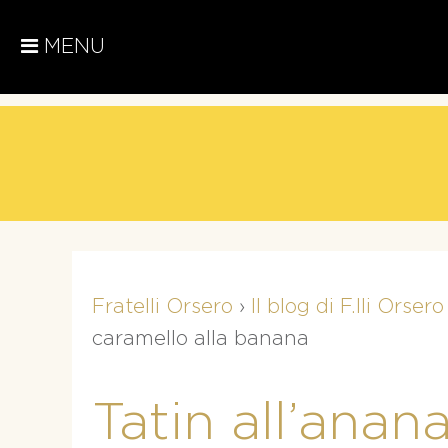
MENU
Fratelli Orsero
›
Il blog di F.lli Orsero
caramello alla banana
Tatin all’anan