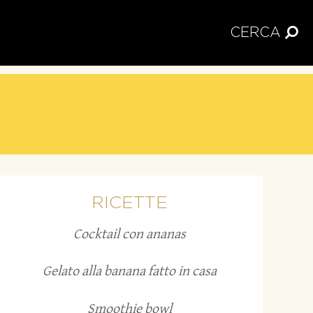
CERCA
RICETTE
Cocktail con ananas
Gelato alla banana fatto in casa
Smoothie bowl