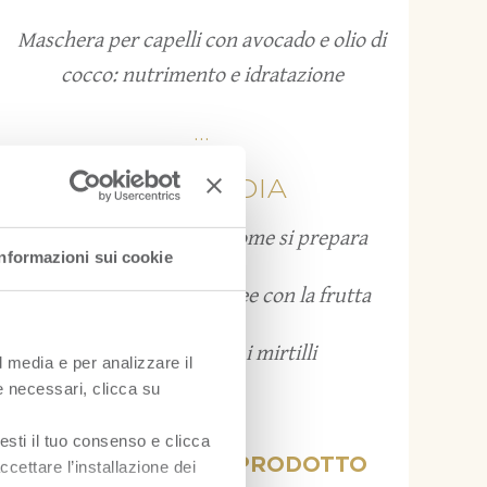
Maschera per capelli con avocado e olio di
cocco: nutrimento e idratazione
...
FRUITPEDIA
Grattachecca: cos’è e come si prepara
Informazioni sui cookie
Bruschette estive: 12 idee con la frutta
Come conservare i mirtilli
l media e per analizzare il
ie necessari, clicca su
...
esti il tuo consenso e clicca
VISUALIZZA PER PRODOTTO
ccettare l’installazione dei