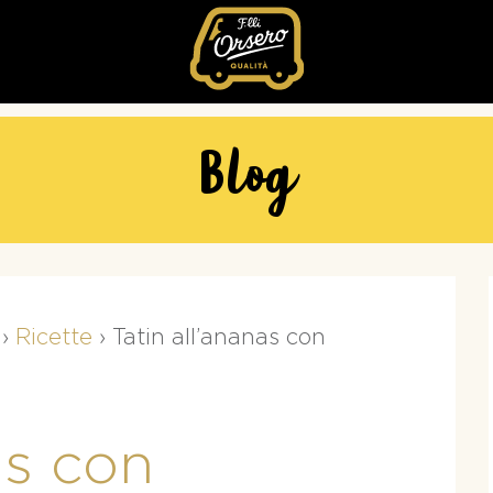
Fratelli
Orsero
Blog
›
Ricette
›
Tatin all’ananas con
as con