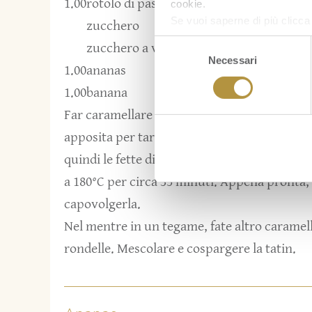
1.00
rotolo di pasta brisè
cookie.
Se vuoi saperne di più clicc
zucchero
Selezione
zucchero a velo
Necessari
del
1.00
ananas
consenso
1.00
banana
Far caramellare lo zucchero con lo zucchero 
apposita per tarte tatin. Aggiungere la vani
quindi le fette di ananas. Ricoprire il tutto c
a 180°C per circa 35 minuti. Appena pronta, 
capovolgerla.
Nel mentre in un tegame, fate altro caramell
rondelle. Mescolare e cospargere la tatin.