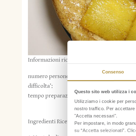
Informazioni ricetta:
Consenso
numero persone:
4
difficolta’:
1
Questo sito web utilizza i c
tempo preparazione:
90
Utilizziamo i cookie per perso
nostro traffico. Per accettare 
"Accetta necessari".
Ingredienti Ricetta:
Per impostare, in modo granula
su “Accetta selezionati”. Clic