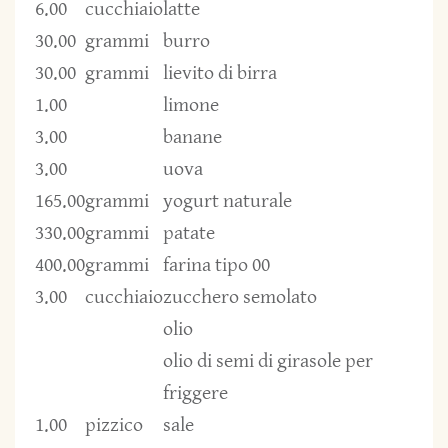
6.00
cucchiaio
latte
30.00
grammi
burro
30.00
grammi
lievito di birra
1.00
limone
3.00
banane
3.00
uova
165.00
grammi
yogurt naturale
330.00
grammi
patate
400.00
grammi
farina tipo 00
3.00
cucchiaio
zucchero semolato
olio
olio di semi di girasole per
friggere
1.00
pizzico
sale