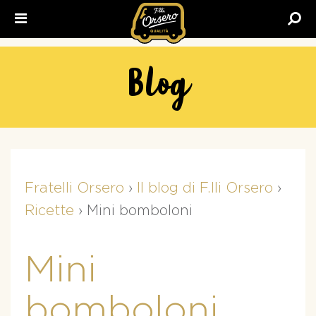
Fratelli
Orsero
Blog
Fratelli Orsero
›
Il blog di F.lli Orsero
›
Ricette
›
Mini bomboloni
Mini
bomboloni