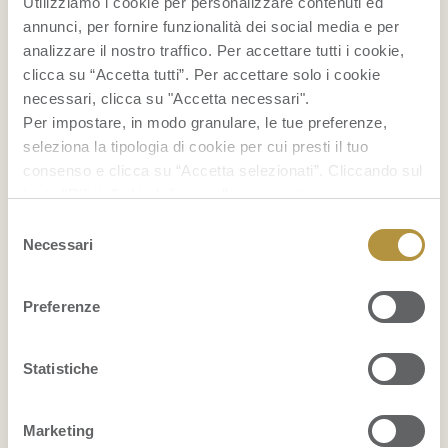
Utilizziamo i cookie per personalizzare contenuti ed
annunci, per fornire funzionalità dei social media e per
analizzare il nostro traffico. Per accettare tutti i cookie,
clicca su “Accetta tutti”. Per accettare solo i cookie
necessari, clicca su "Accetta necessari".
Per impostare, in modo granulare, le tue preferenze,
seleziona la tipologia di cookie per cui presti il tuo
consenso e clicca su “Accetta selezionati”. Cliccando sul
tasto “Rifiuta” chiudi il pannello per continuare senza
RICETTE
accettare l’installazione dei cookie.
Selezione
Se vuoi saperne di più clicca
qui
per accedere alla
Necessari
Cocktail con ananas
del
cookie policy completa del sito.
consenso
Gelato alla banana fatto in casa
Preferenze
Smoothie bowl
Statistiche
...
Marketing