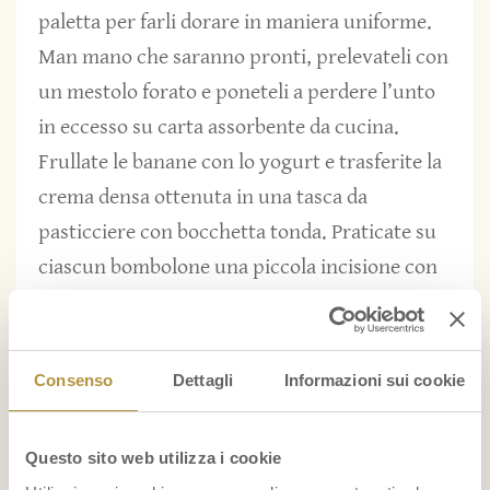
paletta per farli dorare in maniera uniforme.
Man mano che saranno pronti, prelevateli con
un mestolo forato e poneteli a perdere l’unto
in eccesso su carta assorbente da cucina.
Frullate le banane con lo yogurt e trasferite la
crema densa ottenuta in una tasca da
pasticciere con bocchetta tonda. Praticate su
ciascun bombolone una piccola incisione con
un coltellino e riempiteli con la farcia. Servite i
bomboloni tiepidi, dopo averli spolverizzati
con lo zucchero a velo.
Consenso
Dettagli
Informazioni sui cookie
Questo sito web utilizza i cookie
Banane