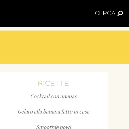
CERCA
RICETTE
Cocktail con ananas
Gelato alla banana fatto in casa
Smoothie bowl