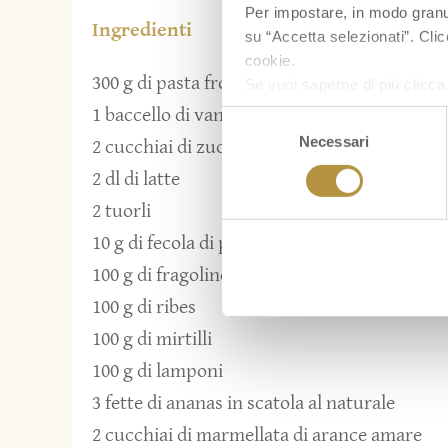
Per impostare, in modo granula
Ingredienti
su “Accetta selezionati”. Clic
cookie.
300 g di pasta frolla
Se vuoi saperne di più clicc
1 baccello di vaniglia
Selezione
Necessari
del
2 cucchiai di zucchero
consenso
2 dl di latte
2 tuorli
10 g di fecola di patate
100 g di fragoline di bosco
100 g di ribes
100 g di mirtilli
100 g di lamponi
3 fette di ananas in scatola al naturale
2 cucchiai di marmellata di arance amare