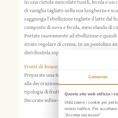
In una ciotola mescolate tuorli, fecola e un cu
di vaniglia tagliato nella sua lunghezza e sc
raggiunga l’ebollizione togliete il latte dal f
composto di uova e fecola, mescolando di c
Portate nuovamente ad ebollizione e quindi t
strato regolare di crema. In un pentolino a
distribuitela sopra la crema.
Frutti di bosco
Preparate una terrina con del vino, lavate i f
Consenso
alla decorazione della torta adagiandoli sul
tipologia di frutto, compresi i pezzi di anana
Questo sito web utilizza i c
Decorate infine con le foglie di menta, serve
Utilizziamo i cookie per perso
nostro traffico. Per accettare 
"Accetta necessari".