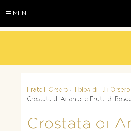
MENU
Fratelli Orsero
›
Il blog di F.lli Orsero
Crostata di Ananas e Frutti di Bosc
Crostata di A