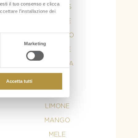
esti il tuo consenso e clicca
ANANAS
ccettare l’installazione dei
ARANCE
AVOCADO
Marketing
BANANE
CURCUMA
KIWI
Accetta tutti
LIME
LIMONE
MANGO
MELE