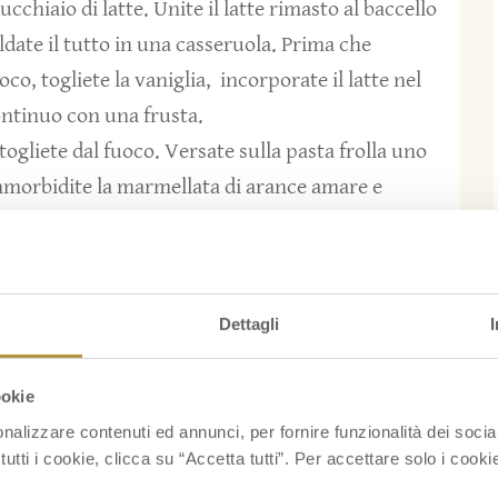
cchiaio di latte. Unite il latte rimasto al baccello
aldate il tutto in una casseruola. Prima che
uoco, togliete la vaniglia, incorporate il latte nel
ontinuo con una frusta.
ogliete dal fuoco. Versate sulla pasta frolla uno
mmorbidite la marmellata di arance amare e
rutti di bosco e passateli nella terrina. Procedete
Dettagli
la marmellata e creando sezioni distinte per ogni
s.
ookie
ndo ancora tiepido in tavola.
nalizzare contenuti ed annunci, per fornire funzionalità dei socia
tutti i cookie, clicca su “Accetta tutti”. Per accettare solo i cook