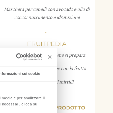
Maschera per capelli con avocado e olio di
cocco: nutrimento e idratazione
...
FRUITPEDIA
Grattachecca: cos’è e come si prepara
Bruschette estive: 12 idee con la frutta
Informazioni sui cookie
Come conservare i mirtilli
...
l media e per analizzare il
ie necessari, clicca su
VISUALIZZA PER PRODOTTO