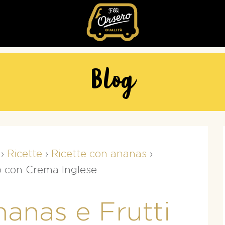
Fratelli
Orsero
Blog
›
Ricette
›
Ricette con ananas
›
o con Crema Inglese
nanas e Frutti