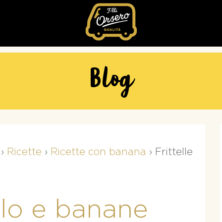
Fratelli
Orsero
Blog
›
Ricette
›
Ricette con banana
›
Frittelle
ollo e banane