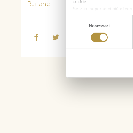
cookie.
Banane
Se vuoi saperne di più clicc
Selezione
Necessari
del
consenso