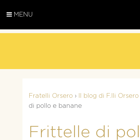
MENU
Fratelli Orsero
›
Il blog di F.lli Orsero
di pollo e banane
Frittelle di p