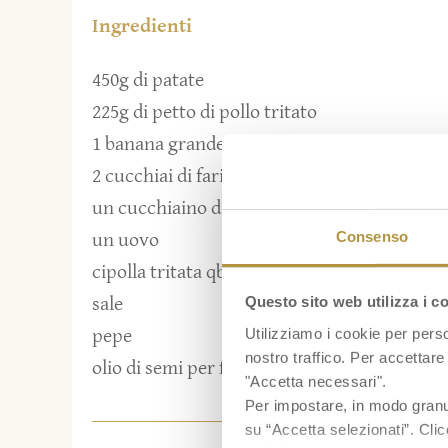
Ingredienti
450g di patate
225g di petto di pollo tritato
1 banana grande
2 cucchiai di farina
un cucchiaino di succo di limone
Consenso
un uovo
cipolla tritata qb
sale
Questo sito web utilizza i c
Utilizziamo i cookie per perso
pepe
nostro traffico. Per accettare 
olio di semi per friggere
"Accetta necessari".
Per impostare, in modo granula
su “Accetta selezionati”. Clic