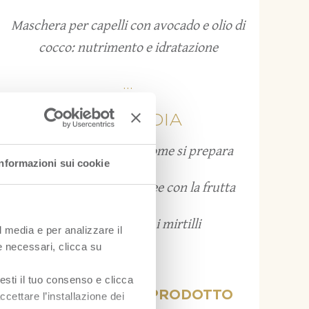
Maschera per capelli con avocado e olio di
cocco: nutrimento e idratazione
...
FRUITPEDIA
Grattachecca: cos’è e come si prepara
Informazioni sui cookie
Bruschette estive: 12 idee con la frutta
Come conservare i mirtilli
l media e per analizzare il
ie necessari, clicca su
...
esti il tuo consenso e clicca
VISUALIZZA PER PRODOTTO
ccettare l’installazione dei