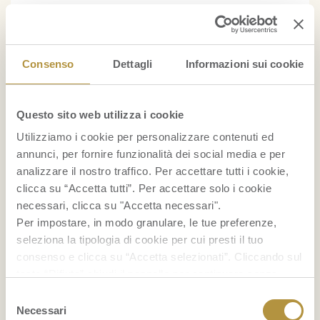
Indice glicemico della frutta
Consenso
Dettagli
Informazioni sui cookie
Foglie di banano
...
Questo sito web utilizza i cookie
Utilizziamo i cookie per personalizzare contenuti ed
BELLEZZA
annunci, per fornire funzionalità dei social media e per
analizzare il nostro traffico. Per accettare tutti i cookie,
Il mangostano: un ottimo alleato delle donne
clicca su “Accetta tutti”. Per accettare solo i cookie
nella lotta contro la cellulite
necessari, clicca su "Accetta necessari".
Per impostare, in modo granulare, le tue preferenze,
Maschera per capelli con avocado e olio di cocco:
seleziona la tipologia di cookie per cui presti il tuo
nutrimento e idratazione
consenso e clicca su “Accetta selezionati”. Cliccando sul
tasto “Rifiuta” chiudi il pannello per continuare senza
accettare l’installazione dei cookie.
Selezione
...
Se vuoi saperne di più clicca
qui
per accedere alla
Necessari
del