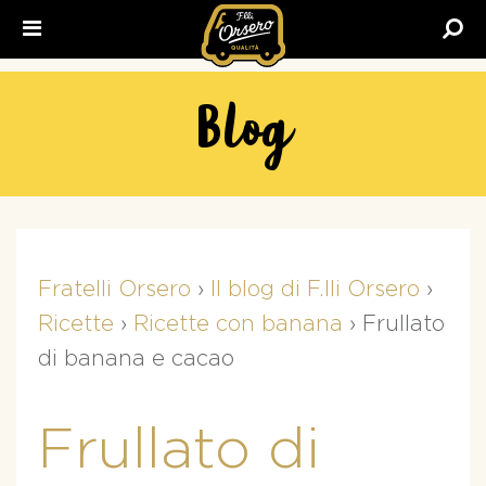
Fratelli
Orsero
Blog
Fratelli Orsero
›
Il blog di F.lli Orsero
›
Ricette
›
Ricette con banana
›
Frullato
di banana e cacao
Frullato di