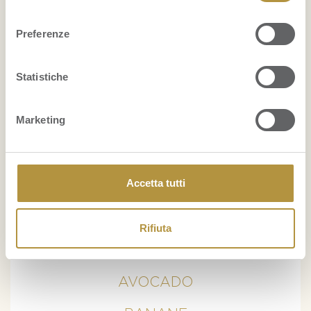
cookie policy completa del sito.
consenso
FRUITPEDIA
Preferenze
Grattachecca: cos’è e come si prepara
Statistiche
Bruschette estive: 12 idee con la frutta
Come conservare i mirtilli
Marketing
...
Accetta tutti
VISUALIZZA PER PRODOTTO
ANANAS
Rifiuta
ARANCE
AVOCADO