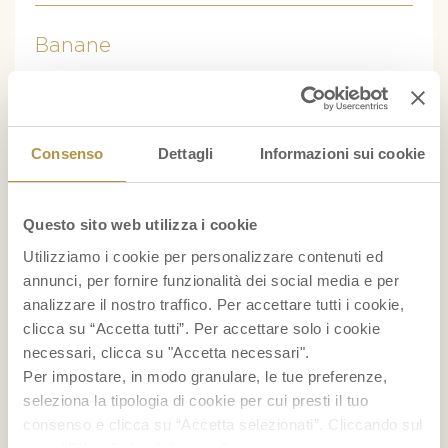
Banane
Consenso
Dettagli
Informazioni sui cookie
Questo sito web utilizza i cookie
Utilizziamo i cookie per personalizzare contenuti ed
RICETTE
annunci, per fornire funzionalità dei social media e per
analizzare il nostro traffico. Per accettare tutti i cookie,
Cocktail con ananas
clicca su “Accetta tutti”. Per accettare solo i cookie
necessari, clicca su "Accetta necessari".
Gelato alla banana fatto in casa
Per impostare, in modo granulare, le tue preferenze,
seleziona la tipologia di cookie per cui presti il tuo
Smoothie bowl
consenso e clicca su “Accetta selezionati”. Cliccando sul