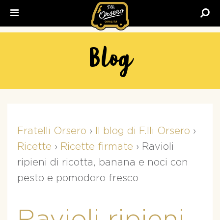
Fratelli
Orsero
Blog
Fratelli Orsero
›
Il blog di F.lli Orsero
›
Ricette
›
Ricette firmate
›
Ravioli
ripieni di ricotta, banana e noci con
pesto e pomodoro fresco
Ravioli ripieni