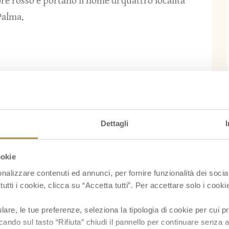
ore rosso e portano il nome di quattro località
 Palma.
, Spagna e Italia. Nel porto di Savona – Vado, a
ca dalla nave e la carica sul camion che arriva
Dettagli
olosi controlli per assicurarci che la qualità sia
ookie
nalizzare contenuti ed annunci, per fornire funzionalità dei socia
tutti i cookie, clicca su “Accetta tutti”. Per accettare solo i cook
re, le tue preferenze, seleziona la tipologia di cookie per cui pr
cando sul tasto “Rifiuta” chiudi il pannello per continuare senza a