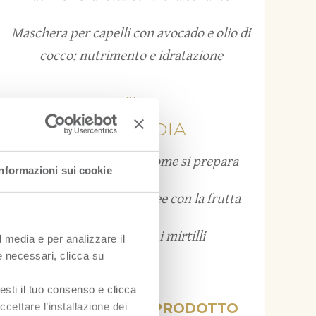
Maschera per capelli con avocado e olio di
cocco: nutrimento e idratazione
...
FRUITPEDIA
Grattachecca: cos’è e come si prepara
Informazioni sui cookie
Bruschette estive: 12 idee con la frutta
Come conservare i mirtilli
l media e per analizzare il
ie necessari, clicca su
...
esti il tuo consenso e clicca
ccettare l’installazione dei
VISUALIZZA PER PRODOTTO