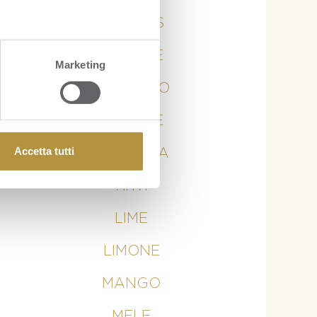
ANANAS
ARANCE
Marketing
AVOCADO
BANANE
Accetta tutti
CURCUMA
KIWI
LIME
LIMONE
MANGO
MELE