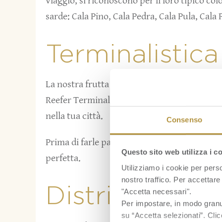
viaggio, si riconoscono per il loro tipico col
sarde: Cala Pino, Cala Pedra, Cala Pula, Cala
Terminalistica
La nostra frutta viene sbarcata in Portagallo
Reefer Terminal, il nostro personale la scari
nella tua città.
Consenso
Prima di farle partire effettuiamo altri scrup
Questo sito web utilizza i c
perfetta.
Utilizziamo i cookie per perso
nostro traffico. Per accettare 
Distribuzione
"Accetta necessari".
Per impostare, in modo granula
su “Accetta selezionati”. Clic