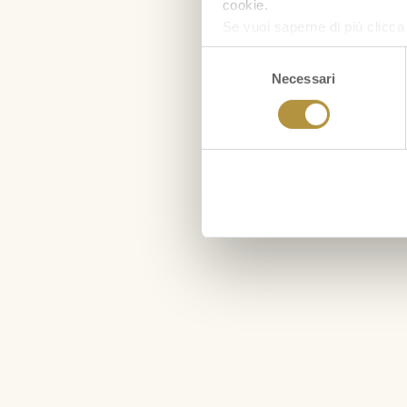
cookie.
Se vuoi saperne di più clicc
Selezione
Necessari
del
consenso