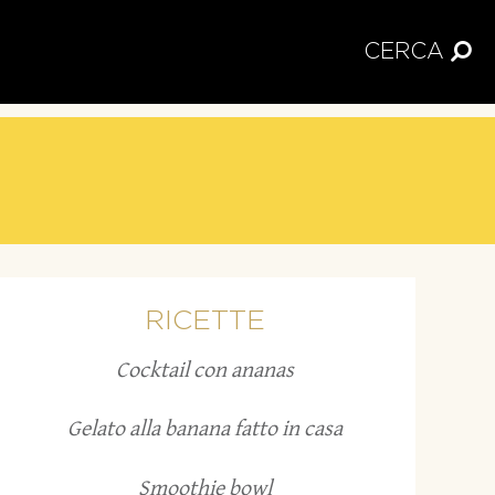
CERCA
RICETTE
Cocktail con ananas
Gelato alla banana fatto in casa
Smoothie bowl