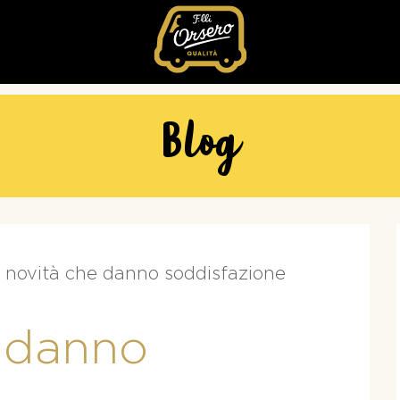
Fratelli
Orsero
Blog
 novità che danno soddisfazione
e danno