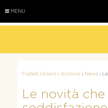
MENU
Fratelli Orsero
›
Archivio
›
News
›
Le
Le novità ch