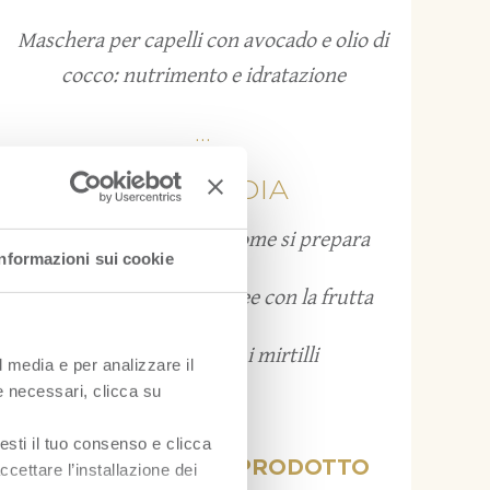
Maschera per capelli con avocado e olio di
cocco: nutrimento e idratazione
...
FRUITPEDIA
Grattachecca: cos’è e come si prepara
Informazioni sui cookie
Bruschette estive: 12 idee con la frutta
Come conservare i mirtilli
l media e per analizzare il
ie necessari, clicca su
...
esti il tuo consenso e clicca
VISUALIZZA PER PRODOTTO
ccettare l’installazione dei