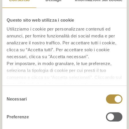
BELLEZZA
Il mangostano: un ottimo alleato delle donne
Questo sito web utilizza i cookie
nella lotta contro la cellulite
Utilizziamo i cookie per personalizzare contenuti ed
annunci, per fornire funzionalità dei social media e per
Maschera per capelli con avocado e olio di cocco:
analizzare il nostro traffico. Per accettare tutti i cookie,
clicca su “Accetta tutti”. Per accettare solo i cookie
nutrimento e idratazione
necessari, clicca su "Accetta necessari".
Per impostare, in modo granulare, le tue preferenze,
...
seleziona la tipologia di cookie per cui presti il tuo
consenso e clicca su “Accetta selezionati”. Cliccando sul
FRUITPEDIA
tasto “Rifiuta” chiudi il pannello per continuare senza
accettare l’installazione dei cookie.
Selezione
Grattachecca: cos’è e come si prepara
Se vuoi saperne di più clicca
qui
per accedere alla
Necessari
del
cookie policy completa del sito.
consenso
Bruschette estive: 12 idee con la frutta
Preferenze
Come conservare i mirtilli