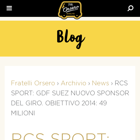
Fratelli
Orsero
Blog
Fratelli Orsero
›
Archivio
›
News
›
RCS
SPORT: GDF SUEZ NUOVO SPONSOR
DEL GIRO. OBIETTIVO 2014: 49
MILIONI
RCS SPORT: