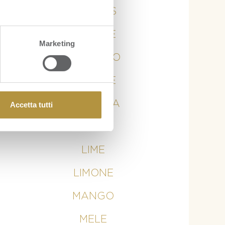
ANANAS
ARANCE
Marketing
AVOCADO
BANANE
CURCUMA
Accetta tutti
KIWI
LIME
LIMONE
MANGO
MELE