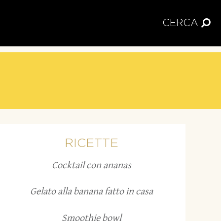
CERCA
RICETTE
Cocktail con ananas
Gelato alla banana fatto in casa
Smoothie bowl