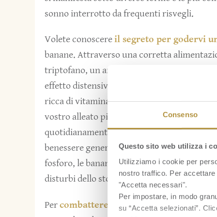
sonno interrotto da frequenti risvegli.
Volete conoscere
il segreto per godervi 
banane. Attraverso una corretta alimentazio
triptofano, un aminoacido che produce sero
effetto distensivo sul cervello e aiuta a rego
ricca di vitamina B6, fondamentale per
tras
Consenso
vostro alleato più fedele per combattere lo
quotidianamente questo frutto non solo dor
Questo sito web utilizza i c
benessere generale del vostro corpo. Grazie a
Utilizziamo i cookie per perso
fosforo, le banane sono consigliate anche co
nostro traffico. Per accettare 
disturbi dello stomaco come la
gastrite
.
"Accetta necessari".
Per impostare, in modo granula
Per
combattere l’insonnia
fate come
Aaro
su “Accetta selezionati”. Clic