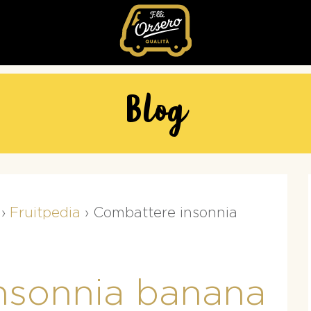
Fratelli
Orsero
Blog
›
Fruitpedia
›
Combattere insonnia
nsonnia banana