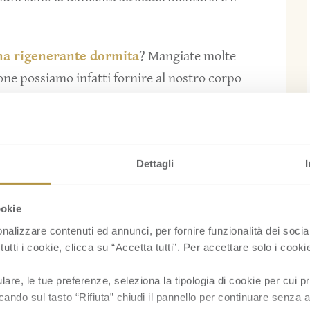
una rigenerante dormita
? Mangiate molte
ne possiamo infatti fornire al nostro corpo
tonina, ovvero l’ormone del riposo, che ha un
lare il ritmo sogno-veglia. E proprio la banana,
formare lo triptofano in serotonina
, sarà il
Dettagli
tta contro l’insonnia. Inoltre, consumando
mirete meglio, ma potrete migliorare il
ookie
lla loro elevata quantità di ferro, potassio e
nalizzare contenuti ed annunci, per fornire funzionalità dei socia
me rimedia all’
anemia
e per alleviare alcuni
tutti i cookie, clicca su “Accetta tutti”. Per accettare solo i cook
re, le tue preferenze, seleziona la tipologia di cookie per cui pr
n
, un bambino inglese di tre anni che ogni sera
cando sul tasto “Rifiuta” chiudi il pannello per continuare senza a