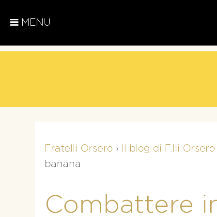
MENU
Fratelli Orsero
›
Il blog di F.lli Orsero
banana
Combattere i