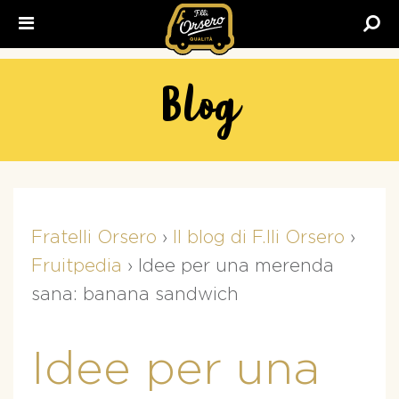
Fratelli
Orsero
Blog
Fratelli Orsero
›
Il blog di F.lli Orsero
›
Fruitpedia
›
Idee per una merenda
sana: banana sandwich
Idee per una