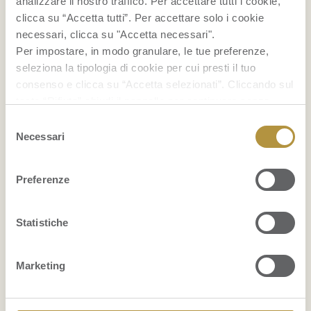
analizzare il nostro traffico. Per accettare tutti i cookie,
clicca su “Accetta tutti”. Per accettare solo i cookie
necessari, clicca su "Accetta necessari".
Per impostare, in modo granulare, le tue preferenze,
seleziona la tipologia di cookie per cui presti il tuo
RICETTE
consenso e clicca su “Accetta selezionati”. Cliccando sul
tasto “Rifiuta” chiudi il pannello per continuare senza
Cocktail con ananas
accettare l’installazione dei cookie.
Selezione
Se vuoi saperne di più clicca
qui
per accedere alla
Necessari
del
Gelato alla banana fatto in casa
cookie policy completa del sito.
consenso
Smoothie bowl
Preferenze
...
Statistiche
BENESSERE
Marketing
La frutta fa ingrassare?