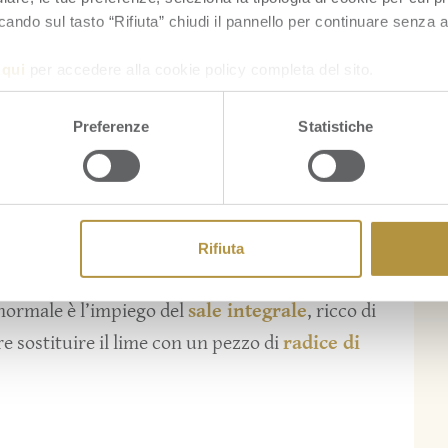
aiuto di una grattugia, raccogliete in una ciotola
cando sul tasto “Rifiuta” chiudi il pannello per continuare senza a
ale grosso
e girate con un cucchiaio per
a
qui
per accedere alla cookie policy completa del sito.
Preferenze
Statistiche
a forno e adagiate sopra il sale profumato al lime.
60 gradi e fate cuocere per circa un quarto d’ora.
 conservarsi meglio e in più il sale acquisirà il
o frutto.
Rifiuta
 teglia e fate raffreddare.
 normale è l’impiego del
sale integrale
, ricco di
e sostituire il lime con un pezzo di
radice di