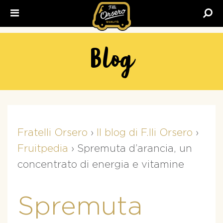
Fratelli
Orsero
Blog
Fratelli Orsero
›
Il blog di F.lli Orsero
›
Fruitpedia
›
Spremuta d’arancia, un
concentrato di energia e vitamine
Spremuta