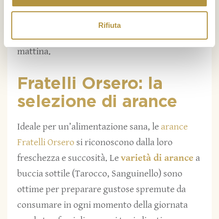
preparando come un vero chef un secondo
piatto di anatra all’arancia oppure goderti la
Rifiuta
tua spremuta di arancia leggera e genuina a
mattina.
Fratelli Orsero: la
selezione di arance
Ideale per un’alimentazione sana, le
arance
Fratelli Orsero
si riconoscono dalla loro
freschezza e succosità. Le
varietà di arance
a
buccia sottile (Tarocco, Sanguinello) sono
ottime per preparare gustose spremute da
consumare in ogni momento della giornata