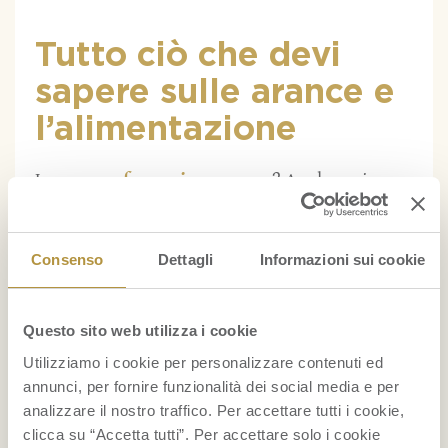
Tutto ciò che devi
sapere sulle arance e
l’alimentazione
Le
arance fanno ingrassare
? Anche se in
alcuni casi la frutta, con il suo alto
indice
glicemico
, è da limitare nelle diete dimagranti,
Consenso
Dettagli
Informazioni sui cookie
per i fan della spremuta, ci sono ottime
notizie: il quantitativo di zuccheri semplici
Questo sito web utilizza i cookie
presenti nella polpa delle arance è bilanciato
Utilizziamo i cookie per personalizzare contenuti ed
da un buon apporto di fibre, una caratteristica
annunci, per fornire funzionalità dei social media e per
che può rendere questi frutti compatibili
analizzare il nostro traffico. Per accettare tutti i cookie,
anche con una dieta dimagrante. Ma
quante
clicca su “Accetta tutti”. Per accettare solo i cookie