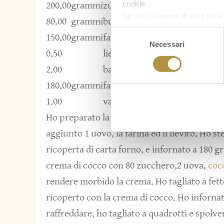
cookie.
200.00
grammi
zucchero
Se vuoi saperne di più clicc
80.00
grammi
burro
Selezione
150.00
grammi
farina
Necessari
del
0.50
lievito
consenso
2.00
banane
180.00
grammi
farina di cocco
1.00
vanillina
Ho preparato la base, in una ciotola ho lavor
aggiunto 1 uovo, la farina ed il lievito. Ho s
ricoperta di carta forno, e infornato a 180 g
crema di cocco con 80 zucchero,2 uova,
coc
rendere morbido la crema. Ho tagliato a fette
ricoperto con la crema di cocco. Ho infornat
raffreddare, ho tagliato a quadrotti e spolv