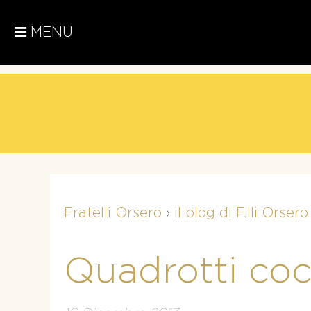
MENU
Fratelli Orsero
›
Il blog di F.lli Orsero
Quadrotti co