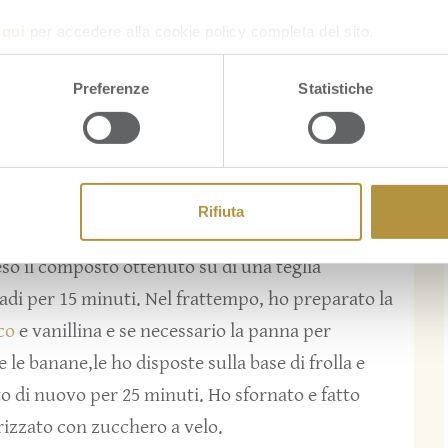
a
qui
per accedere alla cookie policy completa del sito.
Preferenze
Statistiche
Rifiuta
ato il burro sciolto con 120 gr di zucchero, ho
teso il composto ottenuto su di una teglia
radi per 15 minuti. Nel frattempo, ho preparato la
co
e vanillina e se necessario la panna per
 le banane,le ho disposte sulla base di frolla e
o di nuovo per 25 minuti. Ho sfornato e fatto
erizzato con zucchero a velo.