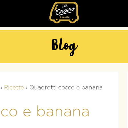
Fratelli
Orsero
Blog
›
Ricette
›
Quadrotti cocco e banana
cco e banana