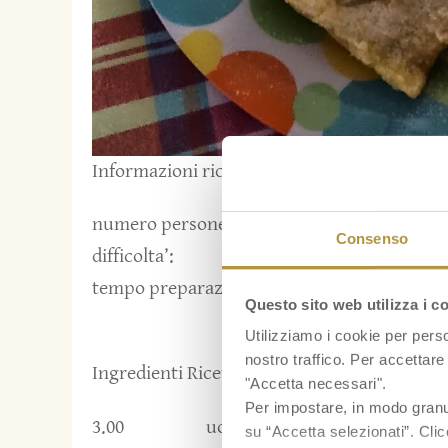
Informazioni ricetta:
numero persone:
6
Consenso
difficolta’:
2
tempo preparazione:
50
Questo sito web utilizza i c
Utilizziamo i cookie per perso
nostro traffico. Per accettare 
Ingredienti Ricetta:
"Accetta necessari".
Per impostare, in modo granula
3.00
uova
su “Accetta selezionati”. Clic