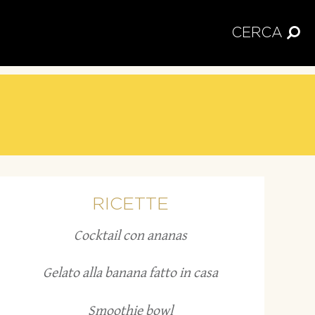
CERCA
RICETTE
Cocktail con ananas
Gelato alla banana fatto in casa
Smoothie bowl