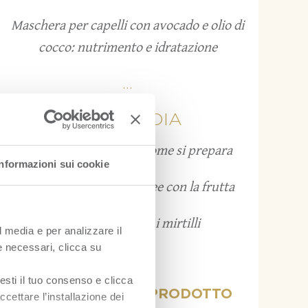
Maschera per capelli con avocado e olio di
cocco: nutrimento e idratazione
...
FRUITPEDIA
Grattachecca: cos’è e come si prepara
Informazioni sui cookie
Bruschette estive: 12 idee con la frutta
Come conservare i mirtilli
l media e per analizzare il
ie necessari, clicca su
...
esti il tuo consenso e clicca
VISUALIZZA PER PRODOTTO
ccettare l’installazione dei