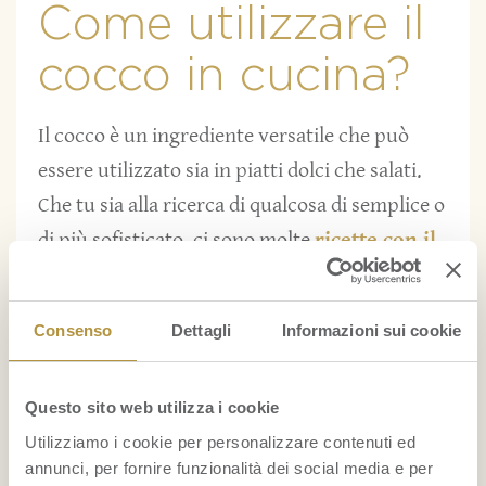
Come utilizzare il
cocco in cucina?
Il cocco è un ingrediente versatile che può
essere utilizzato sia in piatti dolci che salati.
Che tu sia alla ricerca di qualcosa di semplice o
di più sofisticato, ci sono molte
ricette con il
cocco
che stuzzicheranno le tue papille
gustative. Nei piatti salati viene solitamente
Consenso
Dettagli
Informazioni sui cookie
utilizzato in forma liquida: il
latte di cocco
è
un ottimo ingrediente per preparare le zuppe
Questo sito web utilizza i cookie
e le salse originali, dove tra i piatti più golosi
Utilizziamo i cookie per personalizzare contenuti ed
ricordiamo la
zuppa di zucca e cocco
o la
annunci, per fornire funzionalità dei social media e per
salsa di cocco al curry
. Fantastico è anche