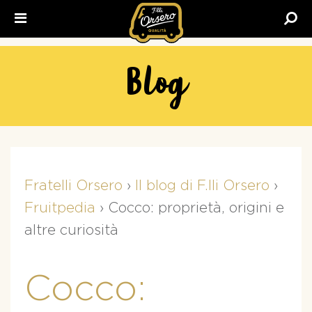
Fratelli
Orsero
Blog
Fratelli Orsero
›
Il blog di F.lli Orsero
›
Fruitpedia
›
Cocco: proprietà, origini e
altre curiosità
Cocco: