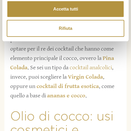
con il cocco rapè.
Accetta tutti
E da bere? Un
cocktail al cocco
è quello che
Rifiuta
potresti servire in ogni occasione. Se
preferisci una bevanda alcolica dovresti
optare per il re dei cocktail che hanno come
elemento principale il cocco, ovvero la
Pina
Colada
. Se sei un tipo da
cocktail analcolici
,
invece, puoi scegliere la
Virgin Colada
,
oppure un
cocktail di frutta esotica
, come
quello a base di
ananas e cocco
.
Olio di cocco: usi
cosmetici e