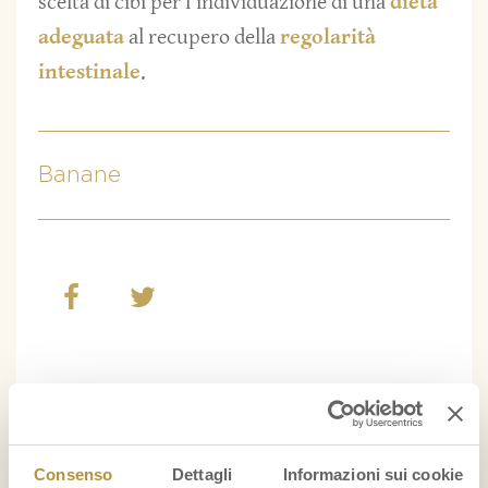
scelta di cibi per l’individuazione di una
dieta
adeguata
al recupero della
regolarità
intestinale
.
Banane
RICETTE
Cocktail con ananas
Consenso
Dettagli
Informazioni sui cookie