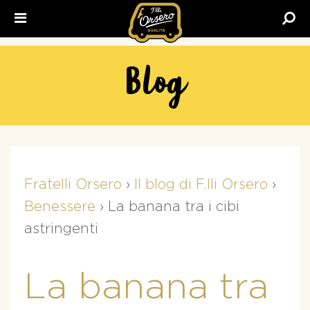
Fratelli
Orsero
Blog
Fratelli Orsero
›
Il blog di F.lli Orsero
›
Benessere
›
La banana tra i cibi
astringenti
La banana tra