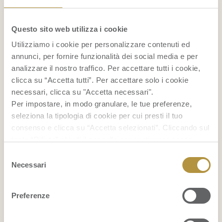
Gelato alla banana fatto in casa
Questo sito web utilizza i cookie
Smoothie bowl
Utilizziamo i cookie per personalizzare contenuti ed
annunci, per fornire funzionalità dei social media e per
...
analizzare il nostro traffico. Per accettare tutti i cookie,
clicca su “Accetta tutti”. Per accettare solo i cookie
BENESSERE
necessari, clicca su "Accetta necessari".
Per impostare, in modo granulare, le tue preferenze,
La frutta fa ingrassare?
seleziona la tipologia di cookie per cui presti il tuo
consenso e clicca su “Accetta selezionati”. Cliccando sul
tasto “Rifiuta” chiudi il pannello per continuare senza
Indice glicemico della frutta
accettare l’installazione dei cookie.
Selezione
Se vuoi saperne di più clicca
qui
per accedere alla
Necessari
Foglie di banano
del
cookie policy completa del sito.
consenso
...
Preferenze
BELLEZZA