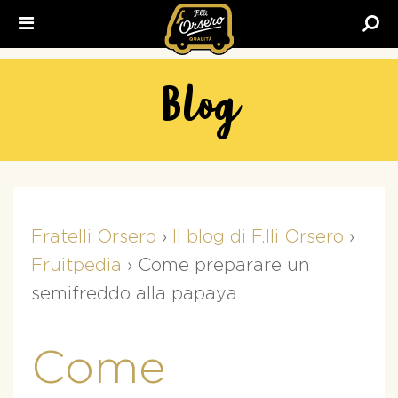
Fratelli
Orsero
Blog
Fratelli Orsero
›
Il blog di F.lli Orsero
›
Fruitpedia
›
Come preparare un
semifreddo alla papaya
Come