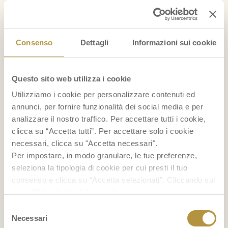
papaya
e cacao. Un’altra variante golosa di
questo dolce è il semifreddo al mascarpone
e papaya. Gli ingredienti da aggiungere sono
Consenso
Dettagli
Informazioni sui cookie
i savoiardi che andranno bagnati con il latte
aromatizzato alla vaniglia e poi utilizzati
Questo sito web utilizza i cookie
come se stesse preparando un tiramisù.
Utilizziamo i cookie per personalizzare contenuti ed
Alternate quindi strati di biscotti a strati di
annunci, per fornire funzionalità dei social media e per
composto a base di papaya e mascarpone, e
analizzare il nostro traffico. Per accettare tutti i cookie,
clicca su “Accetta tutti”. Per accettare solo i cookie
il gioco è fatto. Ma che bontà!
necessari, clicca su "Accetta necessari".
Per impostare, in modo granulare, le tue preferenze,
seleziona la tipologia di cookie per cui presti il tuo
Papaya
consenso e clicca su “Accetta selezionati”. Cliccando sul
tasto “Rifiuta” chiudi il pannello per continuare senza
accettare l’installazione dei cookie.
Selezione
Se vuoi saperne di più clicca
qui
per accedere alla
Necessari
del