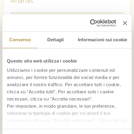
Ananas
Consenso
Dettagli
Informazioni sui cookie
Questo sito web utilizza i cookie
RICETTE
Utilizziamo i cookie per personalizzare contenuti ed
annunci, per fornire funzionalità dei social media e per
Cocktail con ananas
analizzare il nostro traffico. Per accettare tutti i cookie,
clicca su “Accetta tutti”. Per accettare solo i cookie
Gelato alla banana fatto in casa
necessari, clicca su "Accetta necessari".
Per impostare, in modo granulare, le tue preferenze,
Smoothie bowl
seleziona la tipologia di cookie per cui presti il tuo
consenso e clicca su “Accetta selezionati”. Cliccando sul
...
tasto “Rifiuta” chiudi il pannello per continuare senza