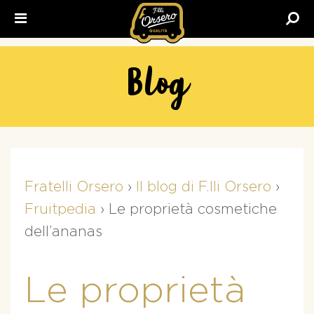
Fratelli
Orsero
Blog
Fratelli Orsero
›
Il blog di F.lli Orsero
›
Fruitpedia
›
Le proprietà cosmetiche
dell’ananas
Le proprietà