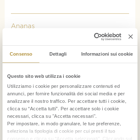
Ananas
Consenso
Dettagli
Informazioni sui cookie
Questo sito web utilizza i cookie
Utilizziamo i cookie per personalizzare contenuti ed
RICETTE
annunci, per fornire funzionalità dei social media e per
analizzare il nostro traffico. Per accettare tutti i cookie,
Cocktail con ananas
clicca su “Accetta tutti”. Per accettare solo i cookie
necessari, clicca su "Accetta necessari".
Per impostare, in modo granulare, le tue preferenze,
Gelato alla banana fatto in casa
seleziona la tipologia di cookie per cui presti il tuo
consenso e clicca su “Accetta selezionati”. Cliccando sul