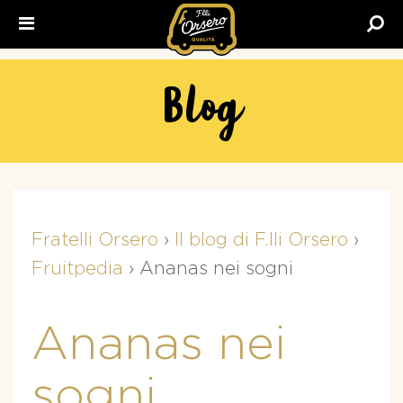
Fratelli
Orsero
Blog
Fratelli Orsero
›
Il blog di F.lli Orsero
›
Fruitpedia
›
Ananas nei sogni
Ananas nei
sogni