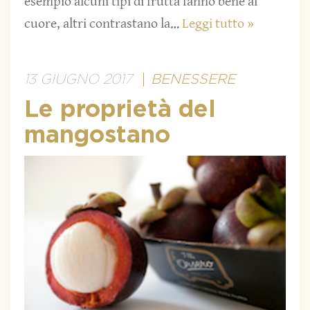
esempio alcuni tipi di frutta fanno bene al
cuore, altri contrastano la…
Leggi tutto »
13 GIUGNO 2017
BENESSERE
Le proprietà del
mangostano