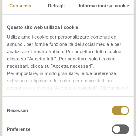
non avete mai sentito
Consenso
Dettagli
Informazioni sui cookie
parlare
Questo sito web utilizza i cookie
31 mar Ma che frutta è? 5 frutti esotici di cui
Utilizziamo i cookie per personalizzare contenuti ed
sentite parlare per la prima volta Quello della
annunci, per fornire funzionalità dei social media e per
frutta è un mondo straordinario e ricco di
analizzare il nostro traffico. Per accettare tutti i cookie,
sorprese. Immaginate lo stupore degli
clicca su “Accetta tutti”. Per accettare solo i cookie
necessari, clicca su "Accetta necessari".
esploratori dei tropici, che si trovarono, per la
Per impostare, in modo granulare, le tue preferenze,
prima volta, davanti a forme e colori
seleziona la tipologia di cookie per cui presti il tuo
sorprendenti e gusti seducenti; polpe carnose,
consenso e clicca su “Accetta selezionati”. Cliccando sul
tasto “Rifiuta” chiudi il pannello per continuare senza
fibrose,…
Leggi tutto »
accettare l’installazione dei cookie.
Selezione
Se vuoi saperne di più clicca
qui
per accedere alla
Necessari
del
cookie policy completa del sito.
consenso
Preferenze
RICETTE