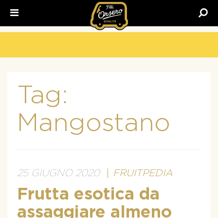
Fratelli
Orsero
Tag:
Mangostano
25 GIUGNO 2020
FRUITPEDIA
Frutta esotica da
assaggiare almeno