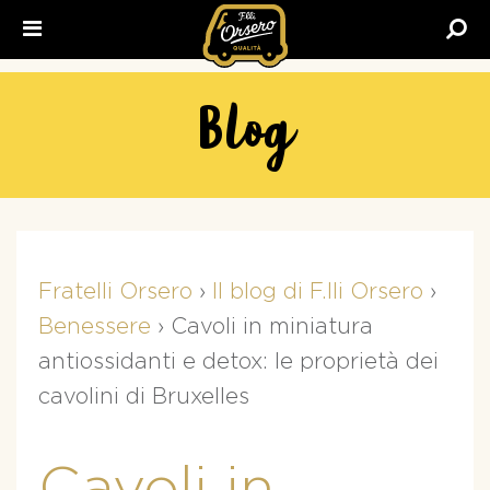
Fratelli
Orsero
Blog
Fratelli Orsero
›
Il blog di F.lli Orsero
›
Benessere
›
Cavoli in miniatura
antiossidanti e detox: le proprietà dei
cavolini di Bruxelles
Cavoli in