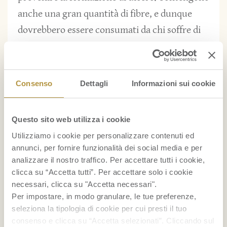
anche una gran quantità di fibre, e dunque
dovrebbero essere consumati da chi soffre di
stitichezza e irregolarità intestinale.
La consumazione di queste verdure è
Consenso
Dettagli
Informazioni sui cookie
consigliata a chi segue una dieta ipocalorica:
sono appena 20 le calorie per 100 grammi!
Questo sito web utilizza i cookie
Fare il pieno di cavoletti di Bruxelles, inoltre,
Utilizziamo i cookie per personalizzare contenuti ed
annunci, per fornire funzionalità dei social media e per
contribuisce alla salute di polmoni e vie
analizzare il nostro traffico. Per accettare tutti i cookie,
respiratorie, perché
svolgono un’azione
clicca su “Accetta tutti”. Per accettare solo i cookie
detox
. E, dulcis in fundo: sono amici delle
necessari, clicca su "Accetta necessari".
Per impostare, in modo granulare, le tue preferenze,
donne in gravidanza, grazie al loro elevato
seleziona la tipologia di cookie per cui presti il tuo
contenuto di acido folico.
consenso e clicca su “Accetta selezionati”. Cliccando sul