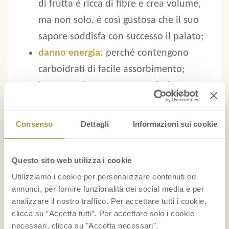
di frutta è ricca di fibre e crea volume,
ma non solo, è così gustosa che il suo
sapore soddisfa con successo il palato;
danno energia:
perché contengono
carboidrati di facile assorbimento;
hanno un basso apporto calorico:
un
frutto come la papaya, ad esempio,
contiene un principio attivo, detto
Consenso
Dettagli
Informazioni sui cookie
papaina, che stimola la digestione e
accelera il metabolismo, agevolando il
Questo sito web utilizza i cookie
mantenimento del peso forma;
Utilizziamo i cookie per personalizzare contenuti ed
aiutano a bruciare i grassi:
le proprietà
annunci, per fornire funzionalità dei social media e per
della frutta esotica si rivelano molto
analizzare il nostro traffico. Per accettare tutti i cookie,
clicca su “Accetta tutti”. Per accettare solo i cookie
utili quando desideriamo perdere
necessari, clicca su "Accetta necessari".