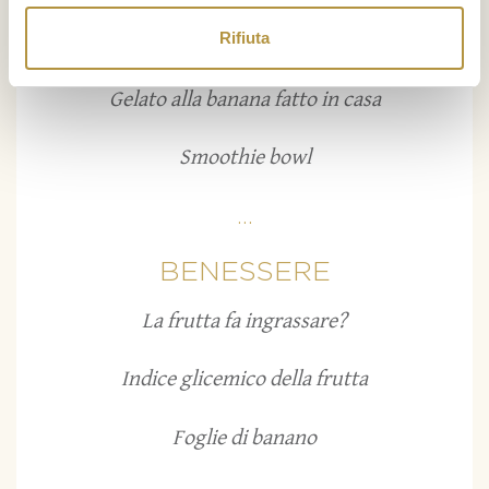
Rifiuta
Cocktail con ananas
Gelato alla banana fatto in casa
Smoothie bowl
...
BENESSERE
La frutta fa ingrassare?
Indice glicemico della frutta
Foglie di banano