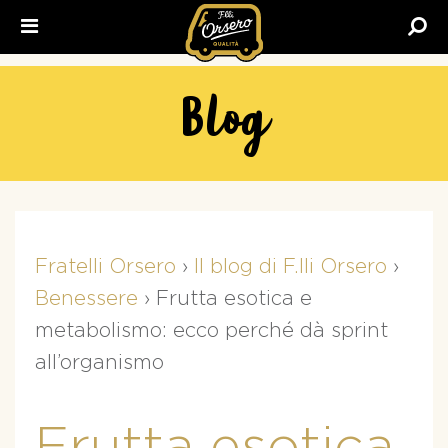
Fratelli
Orsero
Blog
Fratelli Orsero
›
Il blog di F.lli Orsero
›
Benessere
›
Frutta esotica e
metabolismo: ecco perché dà sprint
all’organismo
Frutta esotica