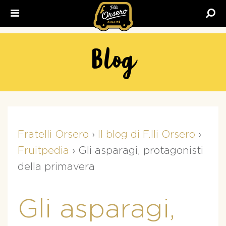
Fratelli
Orsero
Blog
Fratelli Orsero
›
Il blog di F.lli Orsero
›
Fruitpedia
›
Gli asparagi, protagonisti
della primavera
Gli asparagi,