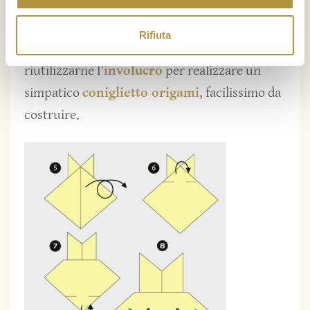
Lo trovi
qui
, oppure, se acquisti un pacco di
Rifiuta
asparagi Fratelli Orsero, avrai l’occasione di
riutilizzarne l’
involucro
per realizzare un
simpatico
coniglietto origami
, facilissimo da
costruire.