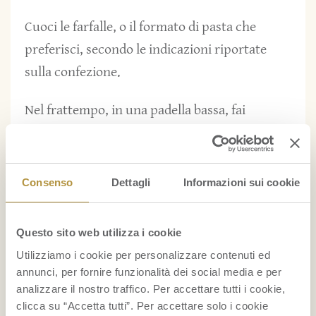
Cuoci le farfalle, o il formato di pasta che
preferisci, secondo le indicazioni riportate
sulla confezione.
Nel frattempo, in una padella bassa, fai
rosolare il cipollotto con la paprika, la scorza
di limone e 4 cucchiai di olio EVO.
Consenso
Dettagli
Informazioni sui cookie
Aggiungi gli asparagi, copri con un coperchio
e cuoci a fuoco medio rimestando di
Questo sito web utilizza i cookie
frequente.
Utilizziamo i cookie per personalizzare contenuti ed
annunci, per fornire funzionalità dei social media e per
Dopo circa 7 minuti gli asparagi saranno cotti
analizzare il nostro traffico. Per accettare tutti i cookie,
ma ancora croccanti.
clicca su “Accetta tutti”. Per accettare solo i cookie