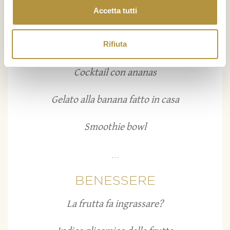
Accetta tutti
Rifiuta
RICETTE
Cocktail con ananas
Gelato alla banana fatto in casa
Smoothie bowl
...
BENESSERE
La frutta fa ingrassare?