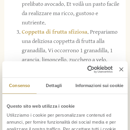
prelibato avocado. Et voilà un pasto facile
da realizzare ma ricco, gustoso e
nutriente.
Coppetta di frutta sfiziosa
. Prepariamo
una deliziosa coppetta di frutta alla
granadilla. Vi occorrono 1 granadilla, 1
arancia, limoncello, zucchero a velo,
panna fresca e cioccolato bianco. Tagliate
a metà la granadilla e mettete da parte la
Consenso
Dettagli
Informazioni sui cookie
polpa che ne avete ricavato. Tagliate
anche l’arancia e fatela a cubetti.
Mescolate il tutto aggiungendo del
Questo sito web utilizza i cookie
limone, o del limoncello a piacere, e dello
Utilizziamo i cookie per personalizzare contenuti ed
annunci, per fornire funzionalità dei social media e per
zucchero a velo. Prendete la coppetta che
analizzare il nostro traffico. Per accettare tutti i cookie,