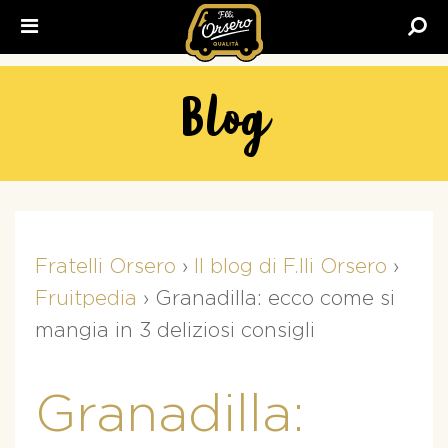
Fratelli
Orsero
Blog
Fratelli Orsero
›
Il blog di F.lli Orsero
›
Fruitpedia
›
Granadilla: ecco come si
mangia in 3 deliziosi consigli
Granadilla: