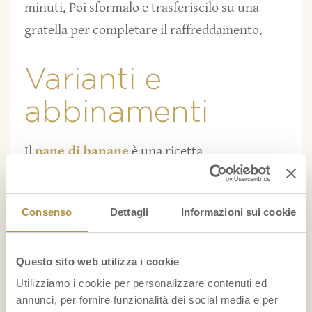
minuti. Poi sformalo e trasferiscilo su una
gratella per completare il raffreddamento.
Varianti e
abbinamenti
Il
pane di banane
è una ricetta
incredibilmente versatile che si presta a
infinite varianti per soddisfare ogni palato. Tra
Consenso
Dettagli
Informazioni sui cookie
le aggiunte più amate c’è sicuramente il
cioccolato
: scaglie o gocce fondenti
arricchiscono l’impasto con un tocco goloso,
Questo sito web utilizza i cookie
Utilizziamo i cookie per personalizzare contenuti ed
perfetto per gli amanti dei gusti più eleganti.
annunci, per fornire funzionalità dei social media e per
Per chi cerca
un sapore più esotico
, il
cocco
è