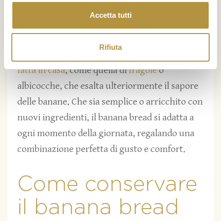
colazione nutriente e proteica, oppure con
Accetta tutti
dello
yogurt naturale
per una pausa leggera e
rinfrescante. Chi preferisce un tocco più
Rifiuta
tradizionale può optare per una
marmellata
fatta in casa
, come quella di
fragole
o
albicocche, che esalta ulteriormente il sapore
delle banane. Che sia semplice o arricchito con
nuovi ingredienti, il banana bread si adatta a
ogni momento della giornata, regalando una
combinazione perfetta di gusto e comfort.
Come conservare
il banana bread