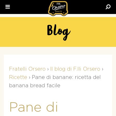
Fratelli
Orsero
Blog
Fratelli Orsero
›
Il blog di F.lli Orsero
›
Ricette
›
Pane di banane: ricetta del
banana bread facile
Pane di