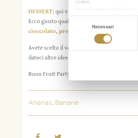
cookie.
Se vuoi saperne di più clicc
DESSERT
: qui vi potete sbizzarrire nella pr
Selezione
Ecco giusto qualche idea dal ricettario delle
Necessari
del
cioccolato
,
profiterol alla banana
,
muffi
consenso
Avete scelto il vostro menù? Fateci sapere
c
dateci altre idee nei commenti a questo post
Buon Fruit Party a tutti!
Ananas
,
Banane