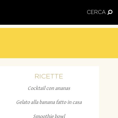
CERCA
RICETTE
Cocktail con ananas
Gelato alla banana fatto in casa
Smoothie bowl