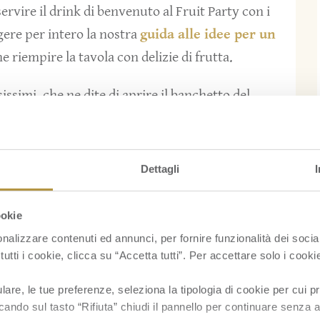
rvire il drink di benvenuto al Fruit Party con i
ggere per intero la nostra
guida alle idee per un
e riempire la tavola con delizie di frutta.
sissimi, che ne dite di aprire il banchetto del
 e bacon
o con gli
spiedini wurstel, formaggio
alla festa, optate per l’
insalata con ananas e
Dettagli
5 minuti, regalate ai vostri ospiti il
riso ananas
ookie
minuti) del ricettario Fratelli Orsero.
nalizzare contenuti ed annunci, per fornire funzionalità dei socia
tutti i cookie, clicca su “Accetta tutti”. Per accettare solo i cook
tenti
hamburger con ananas
, al rapido
arrosto alle albicocche e ananas
, all’
insalata
re, le tue preferenze, seleziona la tipologia di cookie per cui pr
cando sul tasto “Rifiuta” chiudi il pannello per continuare senza a