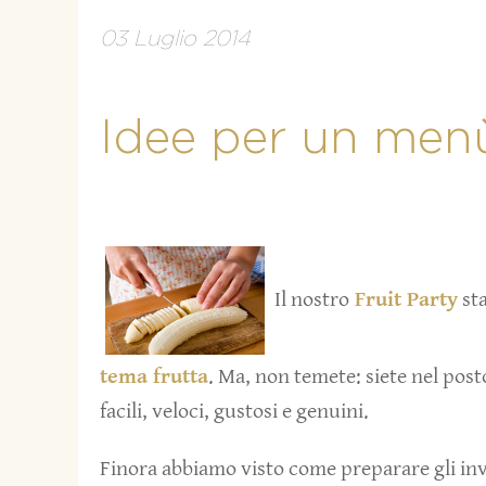
03 Luglio 2014
Idee per un menù
Il nostro
Fruit Party
sta
tema frutta
. Ma, non temete: siete nel posto
facili, veloci, gustosi e genuini.
Finora abbiamo visto come preparare gli inv