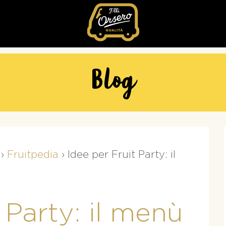
Fratelli
Orsero
Blog
›
Fruitpedia
›
Idee per Fruit Party: il
 Party: il menù