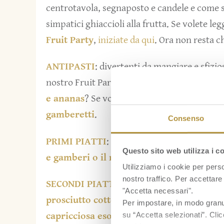
centrotavola, segnaposto e candele e come se
simpatici ghiaccioli alla frutta. Se volete le
Fruit Party
,
iniziate da qui
. Ora non resta ch
ANTIPASTI
: divertenti da mangiare e sfizio
nostro Fruit Party con gli
spiedini banane
e ananas
? Se volete dare un tocco d’esotico 
gamberetti
.
Consenso
PRIMI PIATTI
: un riso gustoso e pronto in 2
Questo sito web utilizza i c
e gamberi
o il
riso al curry e banane
(50 
Utilizziamo i cookie per perso
nostro traffico. Per accettare 
SECONDI PIATTI
: dai semplicissimi e diver
"Accetta necessari".
prosciutto cotto con ananas
, dal raffinato
Per impostare, in modo granula
su “Accetta selezionati”. Clic
capricciosa esotica
la scelta sta a voi.