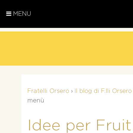
MENU
Fratelli Orsero
›
Il blog di F.lli Orsero
menù
Idee per Fruit