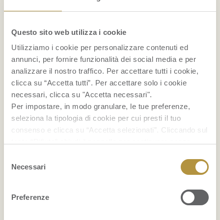
Le
pere F.lli Orsero
provengono dalle zone più
Questo sito web utilizza i cookie
vocate per la produzione. Le varietà sono
Utilizziamo i cookie per personalizzare contenuti ed
numerose. Le più conosciute sono le
Abate, le
annunci, per fornire funzionalità dei social media e per
analizzare il nostro traffico. Per accettare tutti i cookie,
Kaiser, Decana e William
. Vale la pena
clicca su “Accetta tutti”. Per accettare solo i cookie
conoscerle tutte, per scegliere le più adatte a
necessari, clicca su "Accetta necessari".
esaltare preparazioni dolci e salate.
Per impostare, in modo granulare, le tue preferenze,
seleziona la tipologia di cookie per cui presti il tuo
consenso e clicca su “Accetta selezionati”. Cliccando sul
tasto “Rifiuta” chiudi il pannello per continuare senza
Pera
accettare l’installazione dei cookie.
Selezione
Se vuoi saperne di più clicca
qui
per accedere alla
Necessari
del
cookie policy completa del sito.
consenso
Preferenze