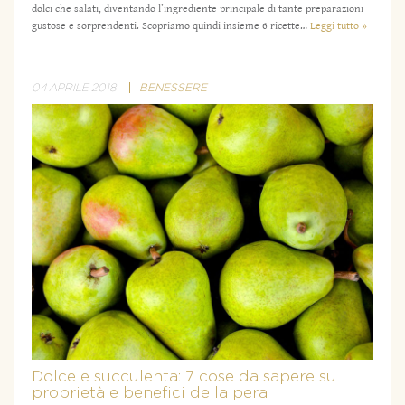
dolci che salati, diventando l’ingrediente principale di tante preparazioni
gustose e sorprendenti. Scopriamo quindi insieme 6 ricette…
Leggi tutto »
04 APRILE 2018
BENESSERE
Dolce e succulenta: 7 cose da sapere su
proprietà e benefici della pera