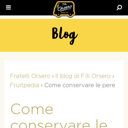
Fratelli
Orsero
Blog
Fratelli Orsero
›
Il blog di F.lli Orsero
›
Fruitpedia
›
Come conservare le pere
Come
conservare le