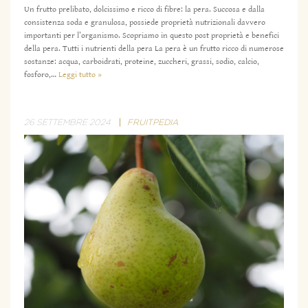
Un frutto prelibato, dolcissimo e ricco di fibre: la pera. Succosa e dalla
consistenza soda e granulosa, possiede proprietà nutrizionali davvero
importanti per l’organismo. Scopriamo in questo post proprietà e benefici
della pera. Tutti i nutrienti della pera La pera è un frutto ricco di numerose
sostanze: acqua, carboidrati, proteine, zuccheri, grassi, sodio, calcio,
fosforo,…
Leggi tutto »
26 SETTEMBRE 2024
FRUITPEDIA