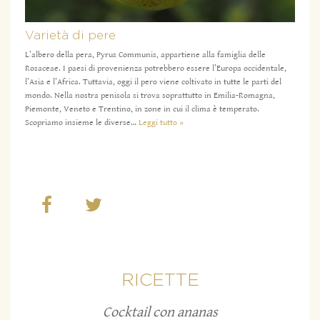
Varietà di pere
L’albero della pera, Pyrus Communis, appartiene alla famiglia delle
Rosaceae. I paesi di provenienza potrebbero essere l’Europa occidentale,
l’Asia e l’Africa. Tuttavia, oggi il pero viene coltivato in tutte le parti del
mondo. Nella nostra penisola si trova soprattutto in Emilia-Romagna,
Piemonte, Veneto e Trentino, in zone in cui il clima è temperato.
Scopriamo insieme le diverse…
Leggi tutto »
RICETTE
Cocktail con ananas