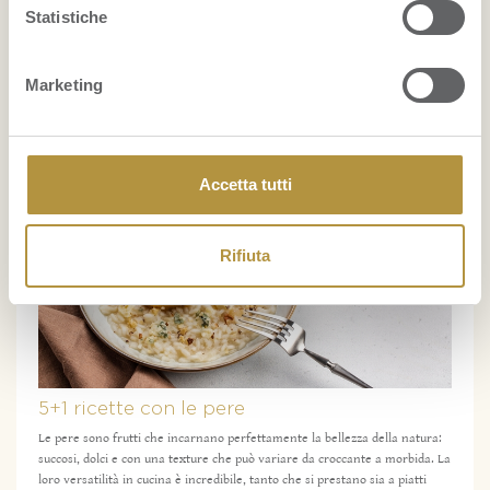
Potrebbe interessarti
anche:
Statistiche
Marketing
08 SETTEMBRE 2025
RICETTE
Accetta tutti
Rifiuta
5+1 ricette con le pere
Le pere sono frutti che incarnano perfettamente la bellezza della natura:
succosi, dolci e con una texture che può variare da croccante a morbida. La
loro versatilità in cucina è incredibile, tanto che si prestano sia a piatti