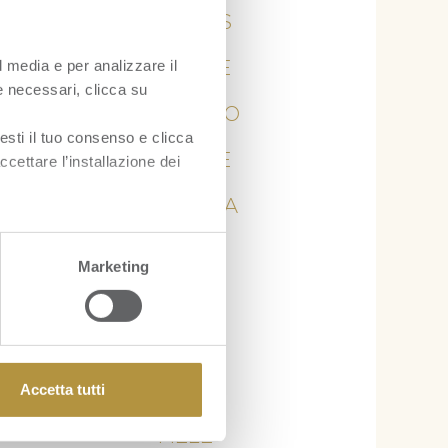
ANANAS
l media e per analizzare il
ARANCE
ie necessari, clicca su
AVOCADO
esti il tuo consenso e clicca
BANANE
ccettare l’installazione dei
CURCUMA
KIWI
Marketing
LIME
LIMONE
Accetta tutti
MANGO
MELE