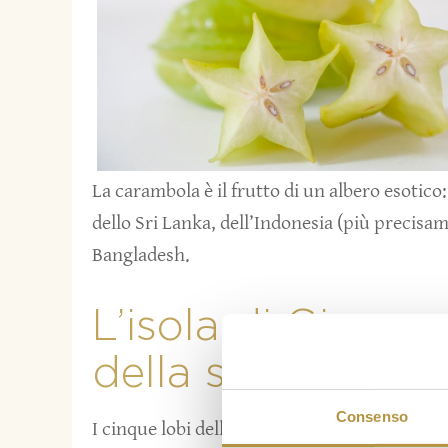
La carambola è il frutto di un albero esotico
dello Sri Lanka, dell’Indonesia (più precisam
Bangladesh.
L’isola di Giava 
della saggezza
Consenso
I cinque lobi della carambola, sull’isola di G