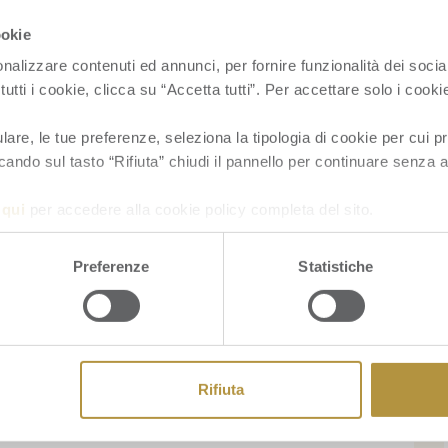
 cinque punte sono chiamate
pancasila
: le 5
ookie
nta un monito morale: non fumare oppio, non
nalizzare contenuti ed annunci, per fornire funzionalità dei socia
ommettere adulterio.
tutti i cookie, clicca su “Accetta tutti”. Per accettare solo i cook
nome “carambola”
re, le tue preferenze, seleziona la tipologia di cookie per cui pr
cando sul tasto “Rifiuta” chiudi il pannello per continuare senza a
e, in India e nel Sud Est Asiatico il frutto stella
a
qui
per accedere alla cookie policy completa del sito.
maranga
. Alle orecchie degli esploratori
va troppo difficile, per questo lo trasformarono
Preferenze
Statistiche
bola iniziò a girare il mondo.
Rifiuta
d America