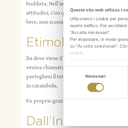
buddista. Nell’antico linguaggio locale, le
Questo sito web utilizza i c
attitudini. Con questo nome, il frutto dive
Utilizziamo i cookie per perso
bere, non scommettere, non rubare e non c
nostro traffico. Per accettare 
"Accetta necessari".
Etimologia del 
Per impostare, in modo granula
su “Accetta selezionati”. Clic
cookie.
Da dove viene il nome del frutto? A quanto par
Se vuoi saperne di più clicc
veniva chiamato con la parola sanscrita
kar
Selezione
portoghesi il termine sanscrito forse sembra
Necessari
del
consenso
in carambola.
Fu proprio grazie ai portoghesi che la caram
Dall’India al Su