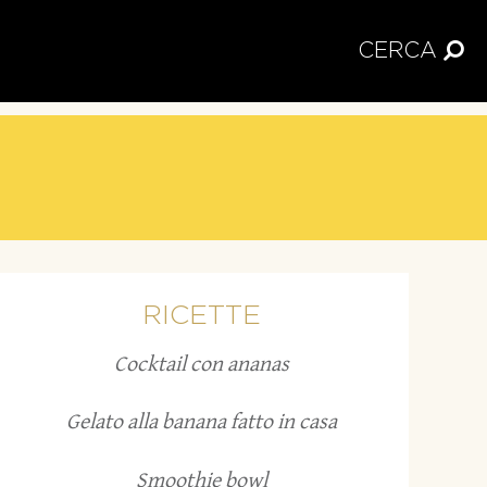
CERCA
RICETTE
Cocktail con ananas
Gelato alla banana fatto in casa
Smoothie bowl