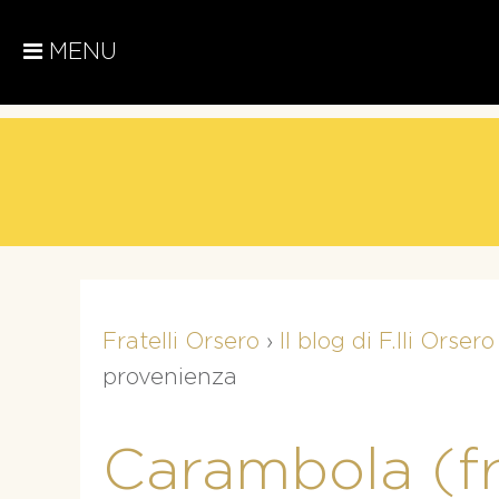
MENU
Fratelli Orsero
›
Il blog di F.lli Orsero
provenienza
Carambola (fru