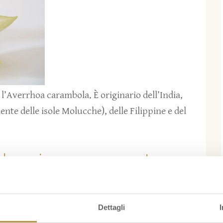
: l’Averrhoa carambola. È originario dell’India,
ente delle isole Molucche), delle Filippine e del
e le cinque punte
Dettagli
iava, sono divenuti simboli della saggezza