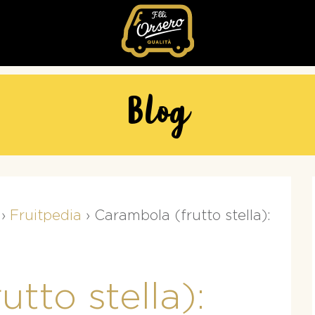
Fratelli
Orsero
Blog
›
Fruitpedia
›
Carambola (frutto stella):
tto stella):