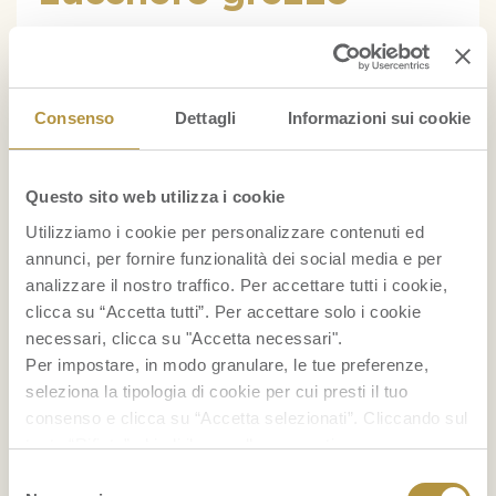
4 persone 1 n° banana invecchiata (18°-20°C
per circa 5 giorni) Per la mela: 4 n° tranci di
Consenso
Dettagli
Informazioni sui cookie
mela verde Poco zucchero Per la gelatina: 250
g centrifugato (3 n° gambi di sedano verde, 1
n° limone giallo, 1 n° finocchio) 2 g fogli di
Questo sito web utilizza i cookie
colla di pesce Per la finitura: 4 n° latte di…
Utilizziamo i cookie per personalizzare contenuti ed
annunci, per fornire funzionalità dei social media e per
Leggi tutto »
analizzare il nostro traffico. Per accettare tutti i cookie,
clicca su “Accetta tutti”. Per accettare solo i cookie
necessari, clicca su "Accetta necessari".
26 OTTOBRE 2012
RICETTE
Per impostare, in modo granulare, le tue preferenze,
FIRMATE
seleziona la tipologia di cookie per cui presti il tuo
consenso e clicca su “Accetta selezionati”. Cliccando sul
Yogurt greco con
tasto “Rifiuta” chiudi il pannello per continuare senza
accettare l’installazione dei cookie.
banane e miele
Selezione