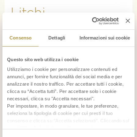
Litchi
Questo frutto è ricco di minerali che aiutano e
Consenso
Dettagli
Informazioni sui cookie
sostengono il nostro organismo. Anche in
questo caso, si parla di potassio e di contrasto
all’ipertensione.
Questo sito web utilizza i cookie
Utilizziamo i cookie per personalizzare contenuti ed
annunci, per fornire funzionalità dei social media e per
Papaya
analizzare il nostro traffico. Per accettare tutti i cookie,
clicca su “Accetta tutti”. Per accettare solo i cookie
Tra i
benefici della papaya
si può annoverare
necessari, clicca su "Accetta necessari".
Per impostare, in modo granulare, le tue preferenze,
anche il supporto alla salute del cuore. Grazie
seleziona la tipologia di cookie per cui presti il tuo
al suo potere antiossidante, contrasta la
consenso e clicca su “Accetta selezionati”. Cliccando sul
formazione delle placche aterosclerotiche e
tasto “Rifiuta” chiudi il pannello per continuare senza
accettare l’installazione dei cookie.