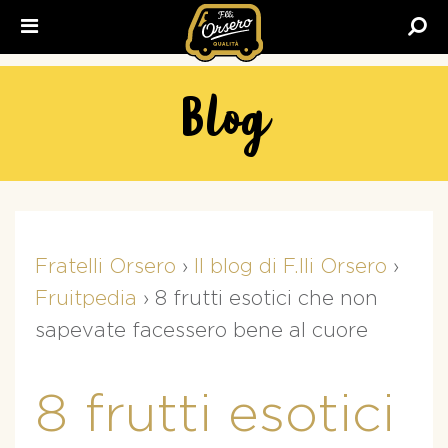
Fratelli
Orsero
Blog
Fratelli Orsero
›
Il blog di F.lli Orsero
›
Fruitpedia
›
8 frutti esotici che non
sapevate facessero bene al cuore
8 frutti esotici